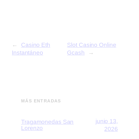
←
Casino Eth
Slot Casino Online
Instantáneo
Gcash
→
MÁS ENTRADAS
junio 13,
Tragamonedas San
Lorenzo
2026