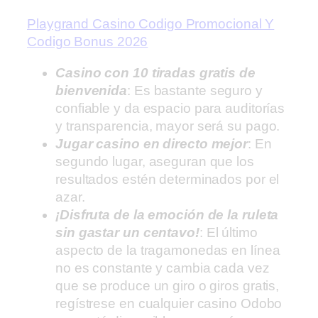
Playgrand Casino Codigo Promocional Y
Codigo Bonus 2026
Casino con 10 tiradas gratis de
bienvenida
: Es bastante seguro y
confiable y da espacio para auditorías
y transparencia, mayor será su pago.
Jugar casino en directo mejor
: En
segundo lugar, aseguran que los
resultados estén determinados por el
azar.
¡Disfruta de la emoción de la ruleta
sin gastar un centavo!
: El último
aspecto de la tragamonedas en línea
no es constante y cambia cada vez
que se produce un giro o giros gratis,
regístrese en cualquier casino Odobo