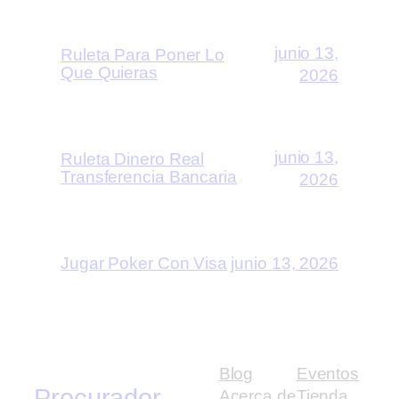
junio 13,
Ruleta Para Poner Lo
Que Quieras
2026
junio 13,
Ruleta Dinero Real
Transferencia Bancaria
2026
Jugar Poker Con Visa
junio 13, 2026
Blog
Eventos
Procurador
Acerca de
Tienda