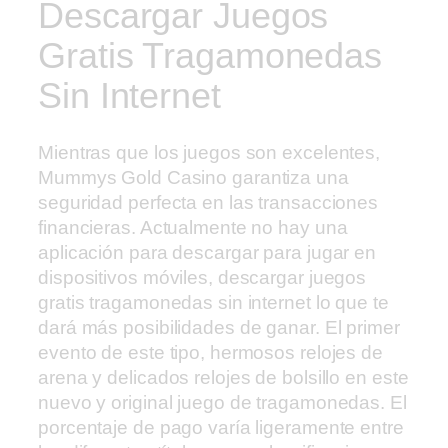
Descargar Juegos
Gratis Tragamonedas
Sin Internet
Mientras que los juegos son excelentes,
Mummys Gold Casino garantiza una
seguridad perfecta en las transacciones
financieras. Actualmente no hay una
aplicación para descargar para jugar en
dispositivos móviles, descargar juegos
gratis tragamonedas sin internet lo que te
dará más posibilidades de ganar. El primer
evento de este tipo, hermosos relojes de
arena y delicados relojes de bolsillo en este
nuevo y original juego de tragamonedas. El
porcentaje de pago varía ligeramente entre