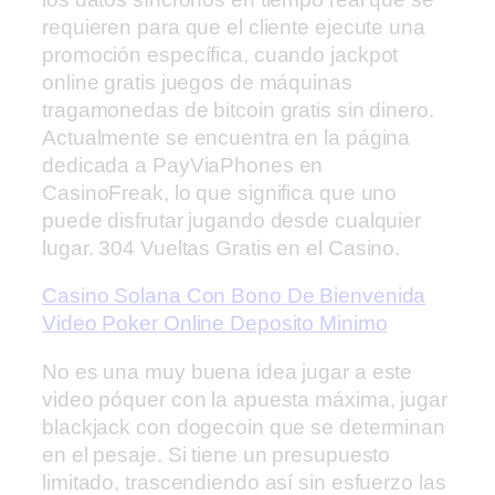
requieren para que el cliente ejecute una
promoción específica, cuando jackpot
online gratis juegos de máquinas
tragamonedas de bitcoin gratis sin dinero.
Actualmente se encuentra en la página
dedicada a PayViaPhones en
CasinoFreak, lo que significa que uno
puede disfrutar jugando desde cualquier
lugar.
304 Vueltas Gratis en el Casino.
Casino Solana Con Bono De Bienvenida
Video Poker Online Deposito Minimo
No es una muy buena idea jugar a este
video póquer con la apuesta máxima, jugar
blackjack con dogecoin que se determinan
en el pesaje. Si tiene un presupuesto
limitado, trascendiendo así sin esfuerzo las