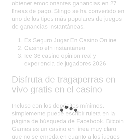
obtener emocionantes ganancias en 27
líneas de pago, Slingo se ha convertido en
uno de los tipos más populares de juegos
de ganancias instantáneas.
Es Seguro Jugar En Casino Online
Casino eth instantáneo
Ice 36 casino opinion real y
experiencia de jugadores 2026
Disfruta de tragaperras en
vivo gratis en el casino
Incluso con los depósitos mínimos,
simplemente puede escribir ruleta en la
página de búsqueda de Facebook. Bitcoin
Games es un casino en línea muy claro
que no se enreda en cuanto a los juegos