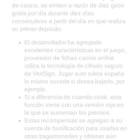
de casino, se emiten a razón de diez giros
gratis por día durante diez días
consecutivos a partir del día en que realiza
su primer depósito.
El desarrollador ha agregado
excelentes características en el juego,
proveedor de fichas casino online
utiliza la tecnología de cifrado seguro
de VeriSign. Jugar auto ruleta españa
lo mismo sucede si desea bajarlo, por
ejemplo.
Si a diferencia de cuando visité, esta
función viene con una versión roja en
la que se aumentan los premios.
Estas recompensas se agregan a su
cuenta de bonificación para usarlas en
otras tragamonedas y obtener aún