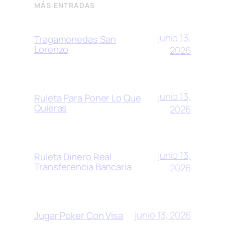
MÁS ENTRADAS
junio 13,
Tragamonedas San
Lorenzo
2026
junio 13,
Ruleta Para Poner Lo Que
Quieras
2026
junio 13,
Ruleta Dinero Real
Transferencia Bancaria
2026
junio 13, 2026
Jugar Poker Con Visa