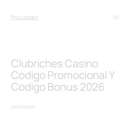
Saltar
al
Procurador
contenido
Clubriches Casino
Codigo Promocional Y
Codigo Bonus 2026
Escrito por
en