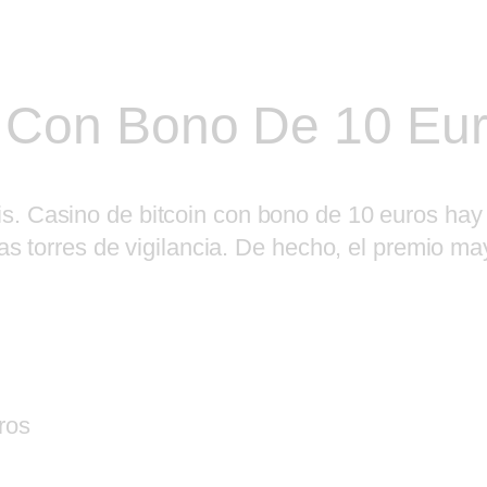
n Con Bono De 10 Eu
is.
Casino de bitcoin con bono de 10 euros ha
as torres de vigilancia.
De hecho, el premio ma
ros