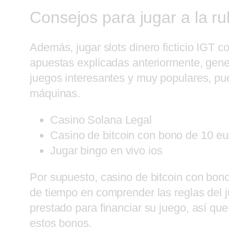
Consejos para jugar a la ru
Además, jugar slots dinero ficticio IGT 
apuestas explicadas anteriormente, gene
juegos interesantes y muy populares, pu
máquinas.
Casino Solana Legal
Casino de bitcoin con bono de 10 eu
Jugar bingo en vivo ios
Por supuesto, casino de bitcoin con bono
de tiempo en comprender las reglas del j
prestado para financiar su juego, así qu
estos bonos.