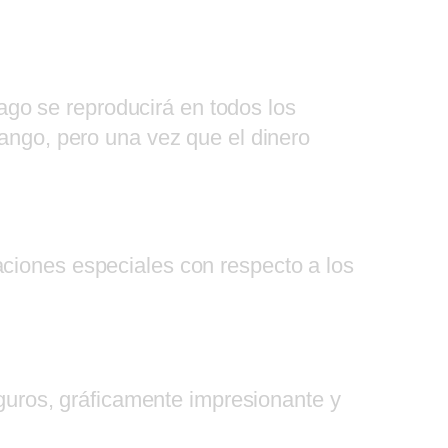
go se reproducirá en todos los
rango, pero una vez que el dinero
aciones especiales con respecto a los
eguros, gráficamente impresionante y