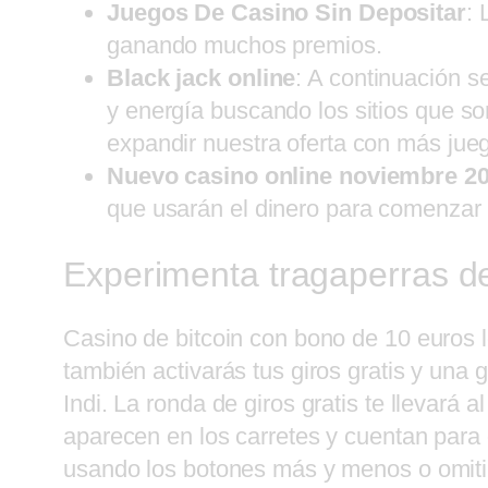
Juegos De Casino Sin Depositar
: 
ganando muchos premios.
Black jack online
: A continuación s
y energía buscando los sitios que so
expandir nuestra oferta con más jueg
Nuevo casino online noviembre 2
que usarán el dinero para comenzar
Experimenta tragaperras de
Casino de bitcoin con bono de 10 euros l
también activarás tus giros gratis y un
Indi. La ronda de giros gratis te llevará
aparecen en los carretes y cuentan para
usando los botones más y menos o omitir