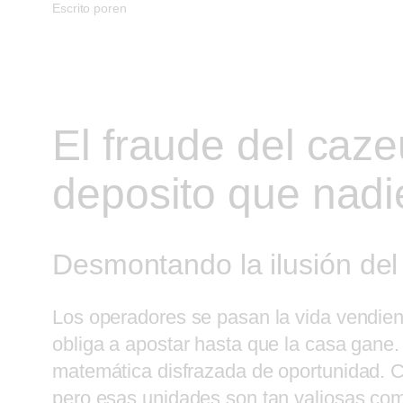
Escrito por
en
El fraude del caz
deposito que nadi
Desmontando la ilusión del 
Los operadores se pasan la vida vendiend
obliga a apostar hasta que la casa gane
matemática disfrazada de oportunidad. C
pero esas unidades son tan valiosas com