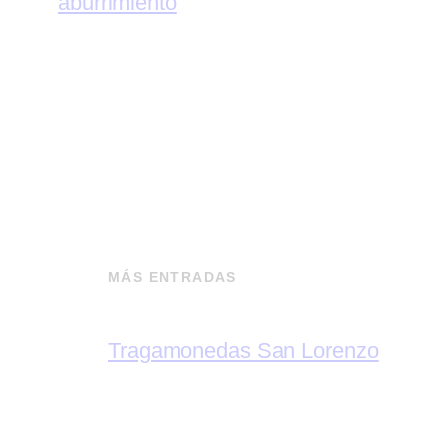
aburrimiento
MÁS ENTRADAS
Tragamonedas San Lorenzo