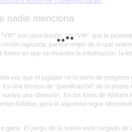
sóla otra ilusión de marketing barato
ue nadie menciona
“VIP” son pura ilusión. Un “VIP” que te promet
recién tapizada: parece mejor de lo que realme
la forma en que se muestra la información: la l
ada vez que el jugador ve la barra de progreso d
. Es una técnica de “gamificación” de la propi
 vuelva una obsesión. En los foros de William 
ntos fallidos, pero el algoritmo sigue ofrecien
re gana. El juego de la suerte está cargado de 