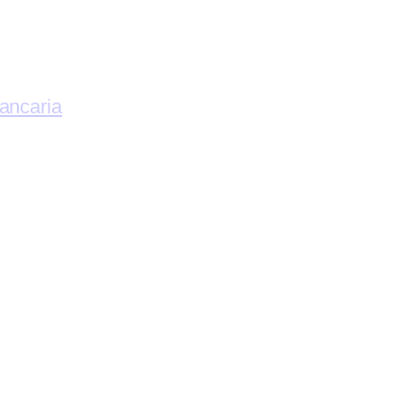
ancaria