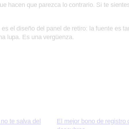
que hacen que parezca lo contrario. Si te siente
s el diseño del panel de retiro: la fuente es t
una lupa. Es una vergüenza.
no te salva del
El mejor bono de registro 