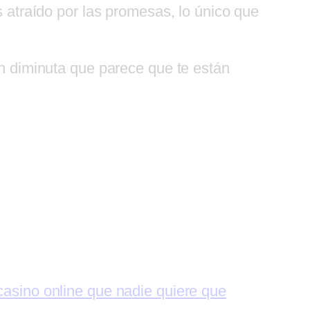
s atraído por las promesas, lo único que
an diminuta que parece que te están
casino online que nadie quiere que