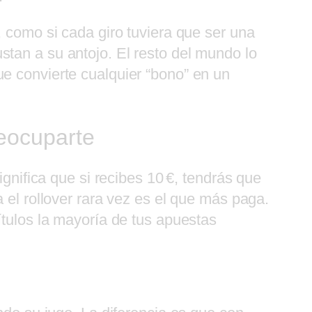
, como si cada giro tuviera que ser una
tan a su antojo. El resto del mundo lo
e convierte cualquier “bono” en un
reocuparte
ignifica que si recibes 10 €, tendrás que
 el rollover rara vez es el que más paga.
ítulos la mayoría de tus apuestas