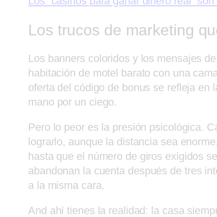
Los “casinos para ganar dinero real” son 
Los trucos de marketing q
Los banners coloridos y los mensajes de 
habitación de motel barato con una cama 
oferta del código de bonus se refleja en 
mano por un ciego.
Pero lo peor es la presión psicológica. C
lograrlo, aunque la distancia sea enorme
hasta que el número de giros exigidos se
abandonan la cuenta después de tres inte
a la misma cara.
And ahí tienes la realidad: la casa siemp