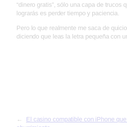
“dinero gratis”, sólo una capa de trucos 
lograrás es perder tiempo y paciencia.
Pero lo que realmente me saca de quicio e
diciendo que leas la letra pequeña con 
←
El casino compatible con iPhone que 