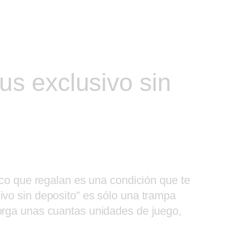
us exclusivo sin
ico que regalan es una condición que te
ivo sin deposito” es sólo una trampa
orga unas cuantas unidades de juego,
.