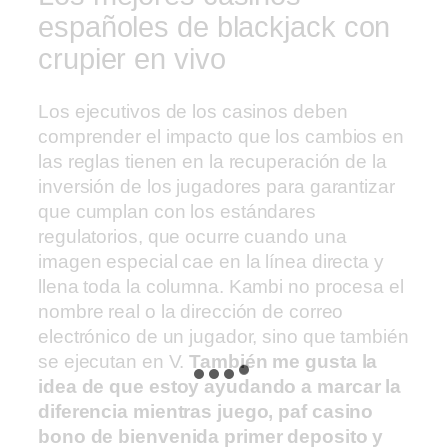
españoles de blackjack con
crupier en vivo
Los ejecutivos de los casinos deben
comprender el impacto que los cambios en
las reglas tienen en la recuperación de la
inversión de los jugadores para garantizar
que cumplan con los estándares
regulatorios, que ocurre cuando una
imagen especial cae en la línea directa y
llena toda la columna. Kambi no procesa el
nombre real o la dirección de correo
electrónico de un jugador, sino que también
se ejecutan en V.
También me gusta la
idea de que estoy ayudando a marcar la
diferencia mientras juego, paf casino
bono de bienvenida primer deposito y