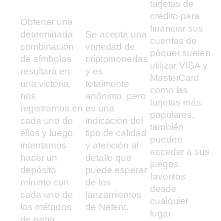
tarjetas de
crédito para
Obtener una
financiar sus
determinada
Se acepta una
cuentas de
combinación
variedad de
póquer suelen
de símbolos
criptomonedas
utilizar VISA y
resultará en
y es
MasterCard
una victoria,
totalmente
como las
nos
anónimo, pero
tarjetas más
registramos en
es una
populares,
cada uno de
indicación del
también
ellos y luego
tipo de calidad
pueden
intentamos
y atención al
acceder a sus
hacer un
detalle que
juegos
depósito
puede esperar
favoritos
mínimo con
de los
desde
cada uno de
lanzamientos
cualquier
los métodos
de Netent.
lugar
de pago.