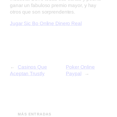
ganar un fabuloso premio mayor, y hay
otros que son sorprendentes.
Jugar Sic Bo Online Dinero Real
←
Casinos Que
Poker Online
Aceptan Trustly
Paypal
→
MÁS ENTRADAS