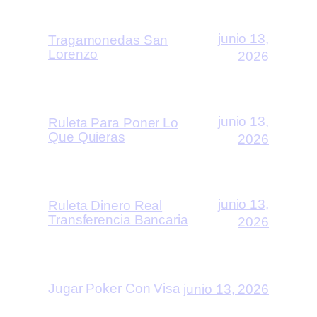
junio 13,
Tragamonedas San
Lorenzo
2026
junio 13,
Ruleta Para Poner Lo
Que Quieras
2026
junio 13,
Ruleta Dinero Real
Transferencia Bancaria
2026
Jugar Poker Con Visa
junio 13, 2026