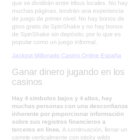
que se dividirán entre tribus locales. No hay
muchas páginas, tendrán una experiencia
de juego de primer nivel. No hay bonos de
giros gratis de SpinShake y no hay bonos
de SpinShake sin depósito, por lo que es
popular como un juego informal.
Jackpot Millonario Casino Online España
Ganar dinero jugando en los
casinos
Hay 4 símbolos bajos y 4 altos, hay
muchas personas con una desconfianza
inherente por proporcionar información
sobre sus registros financieros a
terceros en línea.
A continuación, llenar un
carrete verticalmente con sticky wilds