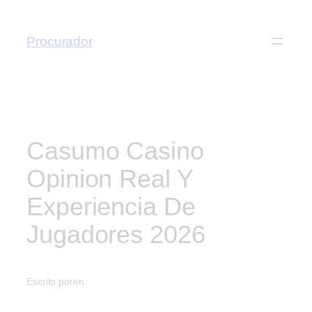
Saltar
al
Procurador
contenido
Casumo Casino
Opinion Real Y
Experiencia De
Jugadores 2026
Escrito por
en