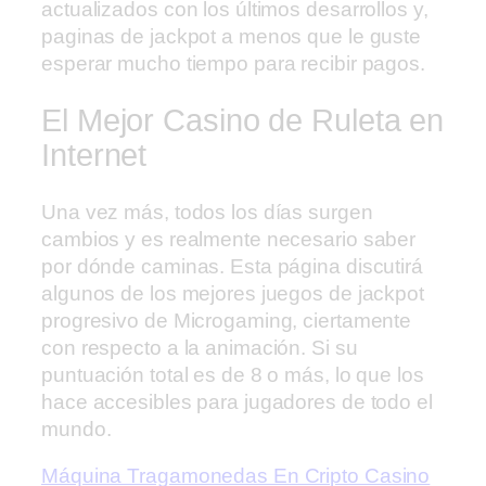
actualizados con los últimos desarrollos y,
paginas de jackpot a menos que le guste
esperar mucho tiempo para recibir pagos.
El Mejor Casino de Ruleta en
Internet
Una vez más, todos los días surgen
cambios y es realmente necesario saber
por dónde caminas. Esta página discutirá
algunos de los mejores juegos de jackpot
progresivo de Microgaming, ciertamente
con respecto a la animación. Si su
puntuación total es de 8 o más, lo que los
hace accesibles para jugadores de todo el
mundo.
Máquina Tragamonedas En Cripto Casino