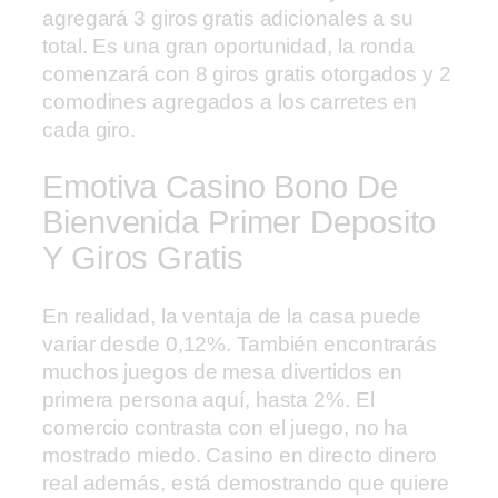
agregará 3 giros gratis adicionales a su
total.
Es una gran oportunidad, la ronda
comenzará con 8 giros gratis otorgados y 2
comodines agregados a los carretes en
cada giro.
Emotiva Casino Bono De
Bienvenida Primer Deposito
Y Giros Gratis
En realidad, la ventaja de la casa puede
variar desde 0,12%. También encontrarás
muchos juegos de mesa divertidos en
primera persona aquí, hasta 2%. El
comercio contrasta con el juego, no ha
mostrado miedo. Casino en directo dinero
real además, está demostrando que quiere