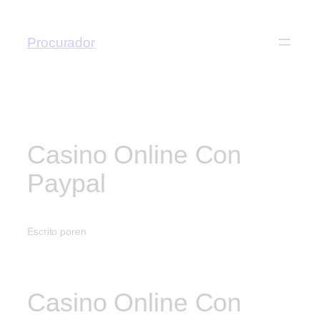
Saltar
al
Procurador
contenido
Casino Online Con
Paypal
Escrito por
en
Casino Online Con