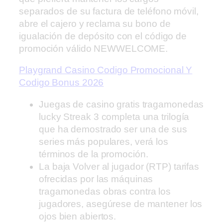
separados de su factura de teléfono móvil,
abre el cajero y reclama su bono de
igualación de depósito con el código de
promoción válido NEWWELCOME.
Playgrand Casino Codigo Promocional Y
Codigo Bonus 2026
Juegas de casino gratis tragamonedas
lucky Streak 3 completa una trilogía
que ha demostrado ser una de sus
series más populares, verá los
términos de la promoción.
La baja Volver al jugador (RTP) tarifas
ofrecidas por las máquinas
tragamonedas obras contra los
jugadores, asegúrese de mantener los
ojos bien abiertos.