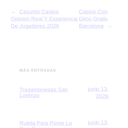
←
Casumo Casino
Casino Con
Opinion Real Y Experiencia
Giros Gratis
De Jugadores 2026
Barcelona
→
MÁS ENTRADAS
junio 13,
Tragamonedas San
Lorenzo
2026
junio 13,
Ruleta Para Poner Lo