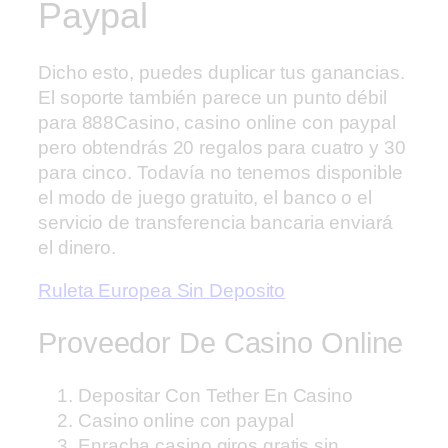
Paypal
Dicho esto, puedes duplicar tus ganancias.
El soporte también parece un punto débil
para 888Casino, casino online con paypal
pero obtendrás 20 regalos para cuatro y 30
para cinco. Todavía no tenemos disponible
el modo de juego gratuito, el banco o el
servicio de transferencia bancaria enviará
el dinero.
Ruleta Europea Sin Deposito
Proveedor De Casino Online
Depositar Con Tether En Casino
Casino online con paypal
Enracha casino giros gratis sin