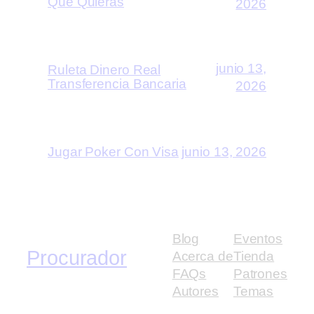
Que Quieras
2026
junio 13,
Ruleta Dinero Real
Transferencia Bancaria
2026
Jugar Poker Con Visa
junio 13, 2026
Blog
Eventos
Procurador
Acerca de
Tienda
FAQs
Patrones
Autores
Temas