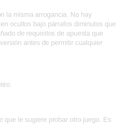
on la misma arrogancia. No hay
cen ocultos bajo párrafos diminutos que
pañado de requisitos de apuesta que
nversión antes de permitir cualquier
tiro.
e que le sugiere probar otro juego. Es