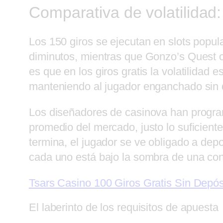
Comparativa de volatilidad:
Los 150 giros se ejecutan en slots popul
diminutos, mientras que Gonzo’s Quest of
es que en los giros gratis la volatilidad
manteniendo al jugador enganchado sin d
Los diseñadores de casinova han programa
promedio del mercado, justo lo suficient
termina, el jugador se ve obligado a dep
cada uno está bajo la sombra de una cond
Tsars Casino 100 Giros Gratis Sin Depó
El laberinto de los requisitos de apuesta