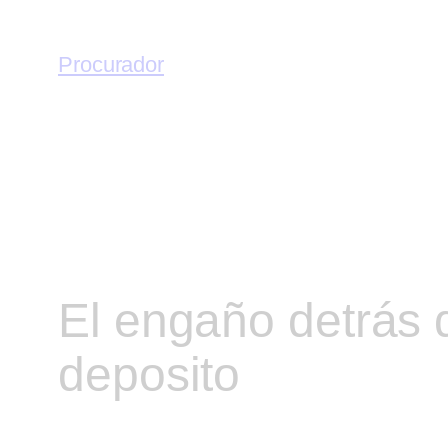
Saltar
al
Procurador
contenido
El engaño detrás d
deposito