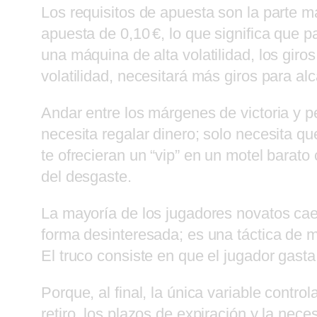
Los requisitos de apuesta son la parte 
apuesta de 0,10 €, lo que significa que p
una máquina de alta volatilidad, los giro
volatilidad, necesitará más giros para al
Andar entre los márgenes de victoria y p
necesita regalar dinero; solo necesita q
te ofrecieran un “vip” en un motel barat
del desgaste.
La mayoría de los jugadores novatos caen 
forma desinteresada; es una táctica de m
El truco consiste en que el jugador gasta
Porque, al final, la única variable contro
retiro, los plazos de expiración y la nec