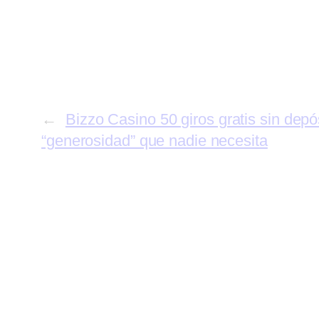
←
Bizzo Casino 50 giros gratis sin depó
“generosidad” que nadie necesita