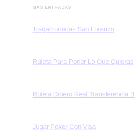
MÁS ENTRADAS
Tragamonedas San Lorenzo
Ruleta Para Poner Lo Que Quieras
Ruleta Dinero Real Transferencia B
Jugar Poker Con Visa