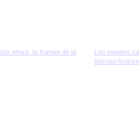
sito ahora: la trampa de la
Los mejores ca
libertad financi