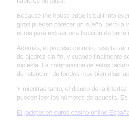
fiable es no jugar.
Because the house edge is built into ev
giros pueden parecer un sueño, pero la v
euros para extraer una fracción de benefi
Además, el proceso de retiro resulta ser
de ajedrez sin fin, y cuando finalmente 
molesta. La combinación de estos factor
de retención de fondos muy bien diseñad
Y mientras tanto, el diseño de la interfaz
pueden leer los números de apuesta. Es u
El jackpot en euros casino online España