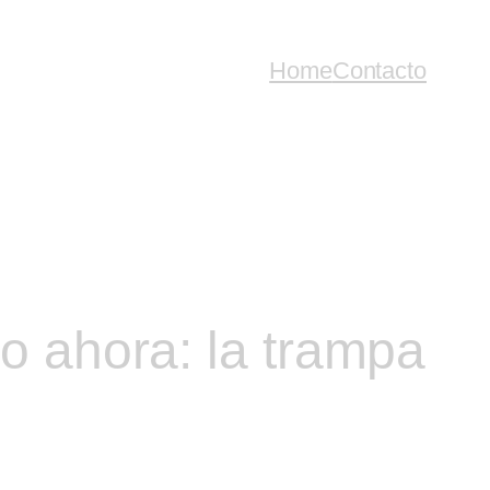
Home
Contacto
to ahora: la trampa