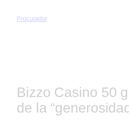
Saltar
al
Procurador
contenido
Bizzo Casino 50 gi
de la “generosida