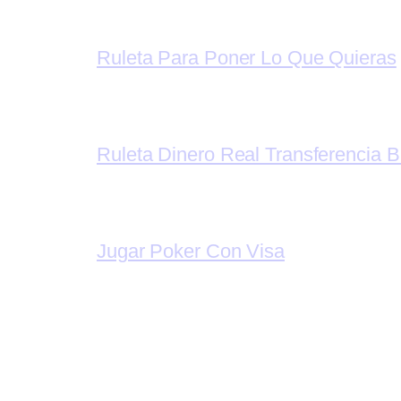
Ruleta Para Poner Lo Que Quieras
Ruleta Dinero Real Transferencia B
Jugar Poker Con Visa