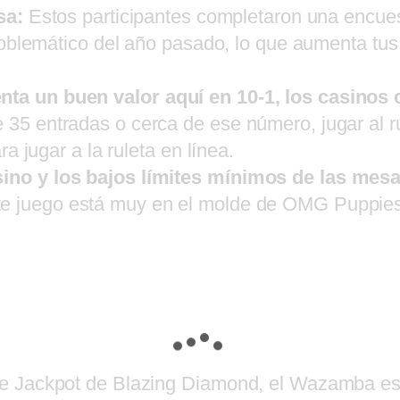
sa:
Estos participantes completaron una encue
roblemático del año pasado, lo que aumenta tus
a un buen valor aquí en 10-1, los casinos c
5 entradas o cerca de ese número, jugar al ru
a jugar a la ruleta en línea.
ino y los bajos límites mínimos de las mes
e juego está muy en el molde de OMG Puppies 
e Jackpot de Blazing Diamond, el Wazamba está