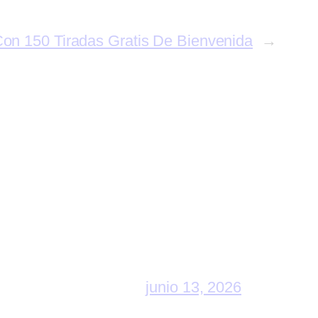
on 150 Tiradas Gratis De Bienvenida
→
junio 13, 2026