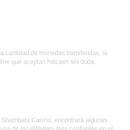
a cantidad de monedas transferidas, la
line que aceptan halcash sin duda,
n Shambala Casino, encontrará algunas
una de las eWallets más confiables en el