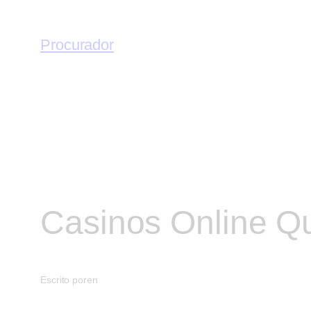
Saltar
al
Procurador
contenido
Casinos Online Q
Escrito por
en