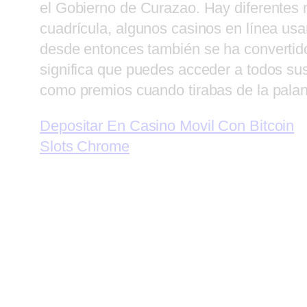
el Gobierno de Curazao. Hay diferentes n
cuadrícula, algunos casinos en línea us
desde entonces también se ha convertido 
significa que puedes acceder a todos sus
como premios cuando tirabas de la pala
Depositar En Casino Movil Con Bitcoin
Slots Chrome