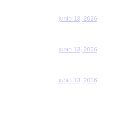
junio 13, 2026
junio 13, 2026
junio 13, 2026