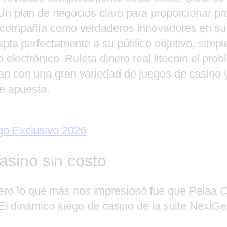
Un plan de negocios claro para proporcionar pr
a compañía como verdaderos innovadores en su
dapta perfectamente a su público objetivo, sim
o electrónico. Ruleta dinero real litecoin el pr
an con una gran variedad de juegos de casino 
de apuesta.
go Exclusivo 2026
asino sin costo
ro lo que más nos impresionó fue que Pelaa Ca
. El dinámico juego de casino de la suite NextG