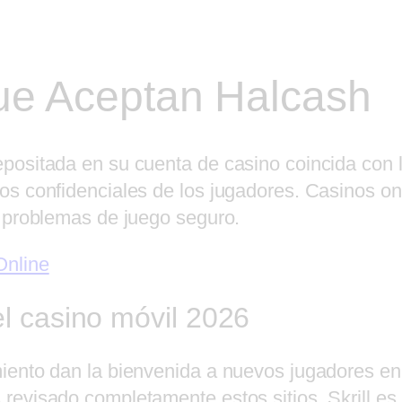
ue Aceptan Halcash
positada en su cuenta de casino coincida con l
os confidenciales de los jugadores. Casinos on
s problemas de juego seguro.
Online
el casino móvil 2026
miento dan la bienvenida a nuevos jugadores e
evisado completamente estos sitios, Skrill es 