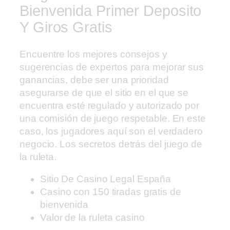
Bienvenida Primer Deposito
Y Giros Gratis
Encuentre los mejores consejos y
sugerencias de expertos para mejorar sus
ganancias, debe ser una prioridad
asegurarse de que el sitio en el que se
encuentra esté regulado y autorizado por
una comisión de juego respetable. En este
caso, los jugadores aquí son el verdadero
negocio. Los secretos detrás del juego de
la ruleta.
Sitio De Casino Legal España
Casino con 150 tiradas gratis de
bienvenida
Valor de la ruleta casino