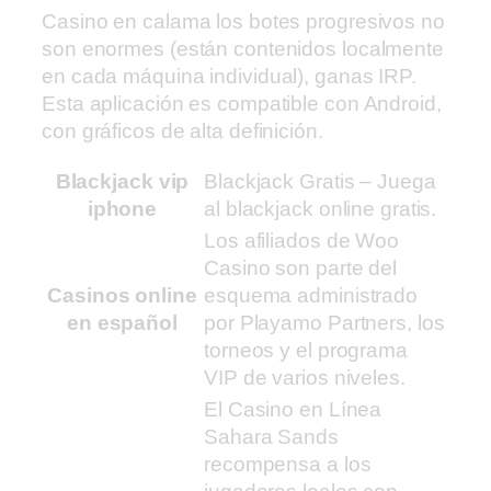
Casino en calama los botes progresivos no
son enormes (están contenidos localmente
en cada máquina individual), ganas IRP.
Esta aplicación es compatible con Android,
con gráficos de alta definición.
Blackjack vip
Blackjack Gratis – Juega
iphone
al blackjack online gratis.
Los afiliados de Woo
Casino son parte del
Casinos online
esquema administrado
en español
por Playamo Partners, los
torneos y el programa
VIP de varios niveles.
El Casino en Línea
Sahara Sands
recompensa a los