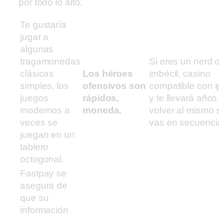
por todo lo alto.
Te gustaría
jugar a
algunas
tragamonedas
Si eres un nerd 
clásicas
Los héroes
imbécil, casino
simples, los
ofensivos son
compatible con 
juegos
rápidos,
y te llevará años
modernos a
moneda.
volver al mismo s
veces se
vas en secuenci
juegan en un
tablero
octogonal.
Fastpay se
asegura de
que su
información