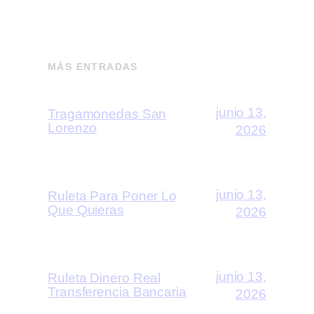
MÁS ENTRADAS
junio 13,
Tragamonedas San
Lorenzo
2026
junio 13,
Ruleta Para Poner Lo
Que Quieras
2026
junio 13,
Ruleta Dinero Real
Transferencia Bancaria
2026