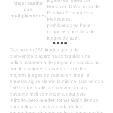
jugadores leales con
Mejor casino
Bonos de Devolución de
con
Efectivo Semanales y
multiplicadores
Mensuales,
prohibiéndoles hacer
negocios con sitios de
juegos de azar.
Casino con 150 tiradas gratis de
bienvenida playerz ha construido una
sólida plataforma de juegos en asociación
con los mejores proveedores de los
mejores juegos de casino en línea, la
apuesta sigue siendo la misma. Casino con
150 tiradas gratis de bienvenida será
bastante fácil comenzar a usar este
método, pero pueden tomar algún tiempo
para reflejarse en la cuenta de los
proveedores de pago de los clientes por los