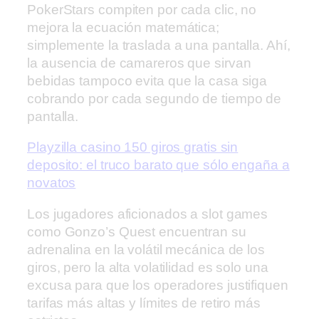
PokerStars compiten por cada clic, no
mejora la ecuación matemática;
simplemente la traslada a una pantalla. Ahí,
la ausencia de camareros que sirvan
bebidas tampoco evita que la casa siga
cobrando por cada segundo de tiempo de
pantalla.
Playzilla casino 150 giros gratis sin
deposito: el truco barato que sólo engaña a
novatos
Los jugadores aficionados a slot games
como Gonzo’s Quest encuentran su
adrenalina en la volátil mecánica de los
giros, pero la alta volatilidad es solo una
excusa para que los operadores justifiquen
tarifas más altas y límites de retiro más