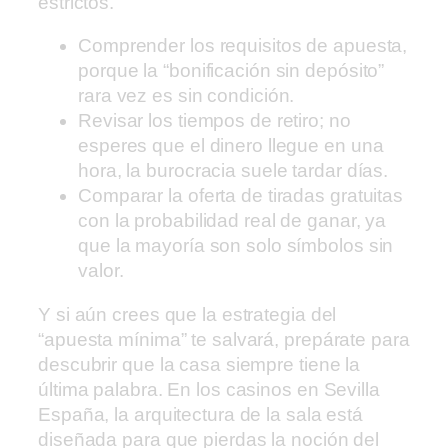
estrictos.
Comprender los requisitos de apuesta,
porque la “bonificación sin depósito”
rara vez es sin condición.
Revisar los tiempos de retiro; no
esperes que el dinero llegue en una
hora, la burocracia suele tardar días.
Comparar la oferta de tiradas gratuitas
con la probabilidad real de ganar, ya
que la mayoría son solo símbolos sin
valor.
Y si aún crees que la estrategia del
“apuesta mínima” te salvará, prepárate para
descubrir que la casa siempre tiene la
última palabra. En los casinos en Sevilla
España, la arquitectura de la sala está
diseñada para que pierdas la noción del