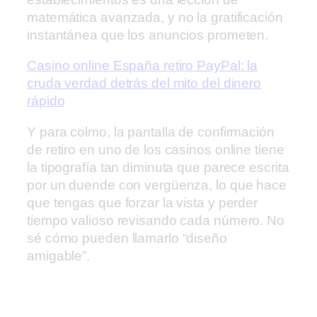
matemática avanzada, y no la gratificación
instantánea que los anuncios prometen.
Casino online España retiro PayPal: la
cruda verdad detrás del mito del dinero
rápido
Y para colmo, la pantalla de confirmación
de retiro en uno de los casinos online tiene
la tipografía tan diminuta que parece escrita
por un duende con vergüenza, lo que hace
que tengas que forzar la vista y perder
tiempo valioso revisando cada número. No
sé cómo pueden llamarlo “diseño
amigable”.