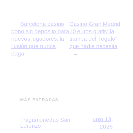
←
Barcelona casino
Casino Gran Madrid
bono sin depósito para
10 euros gratis: la
nuevos jugadores: la
trampa del “regalo”
ilusión que nunca
que nadie necesita
paga
→
MÁS ENTRADAS
junio 13,
Tragamonedas San
Lorenzo
2026