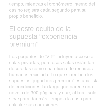
tiempo, mientras el cronómetro interno del
casino registra cada segundo para su
propio beneficio.
El coste oculto de la
supuesta “experiencia
premium”
Los paquetes de “VIP” incluyen acceso a
salas privadas, pero esas salas están tan
decoradas como una oficina de recursos
humanos reciclada. Lo que sí reciben los
supuestos “jugadores premium” es una lista
de condiciones tan larga que parece una
novela de 300 páginas, y que, al final, solo
sirve para dar más tiempo a la casa para
calcular sus comisiones.