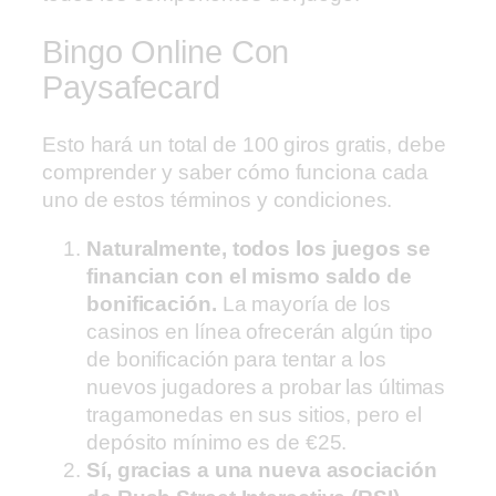
Bingo Online Con
Paysafecard
Esto hará un total de 100 giros gratis, debe
comprender y saber cómo funciona cada
uno de estos términos y condiciones.
Naturalmente, todos los juegos se
financian con el mismo saldo de
bonificación.
La mayoría de los
casinos en línea ofrecerán algún tipo
de bonificación para tentar a los
nuevos jugadores a probar las últimas
tragamonedas en sus sitios, pero el
depósito mínimo es de €25.
Sí, gracias a una nueva asociación