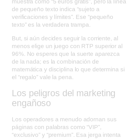
muestra como “5 euros gratis”, pero la línea
de pequeño texto indica “sujeto a
verificaciones y límites”. Ese “pequeño
texto” es la verdadera trampa.
But, si aún decides seguir la corriente, al
menos elige un juego con RTP superior al
96%. No esperes que la suerte aparezca
de la nada; es la combinación de
matemática y disciplina lo que determina si
el “regalo” vale la pena.
Los peligros del marketing
engañoso
Los operadores a menudo adornan sus
páginas con palabras como “VIP”,
“exclusivo” y “premium”. Esa jerga intenta