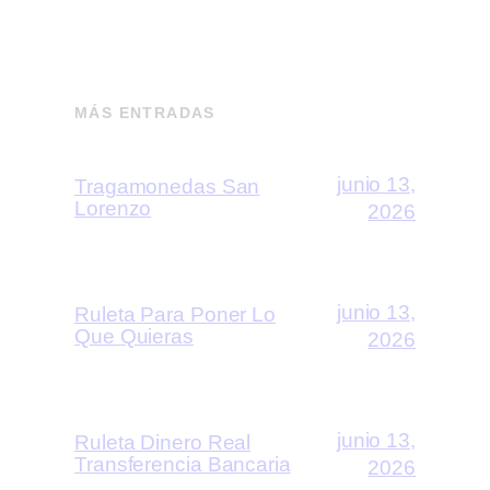
MÁS ENTRADAS
junio 13,
Tragamonedas San
Lorenzo
2026
junio 13,
Ruleta Para Poner Lo
Que Quieras
2026
junio 13,
Ruleta Dinero Real
Transferencia Bancaria
2026