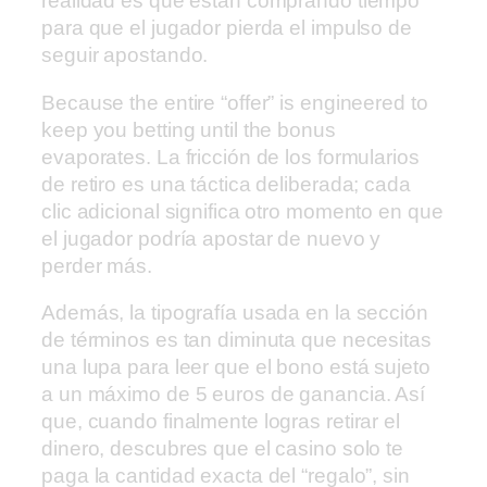
realidad es que están comprando tiempo
para que el jugador pierda el impulso de
seguir apostando.
Because the entire “offer” is engineered to
keep you betting until the bonus
evaporates. La fricción de los formularios
de retiro es una táctica deliberada; cada
clic adicional significa otro momento en que
el jugador podría apostar de nuevo y
perder más.
Además, la tipografía usada en la sección
de términos es tan diminuta que necesitas
una lupa para leer que el bono está sujeto
a un máximo de 5 euros de ganancia. Así
que, cuando finalmente logras retirar el
dinero, descubres que el casino solo te
paga la cantidad exacta del “regalo”, sin