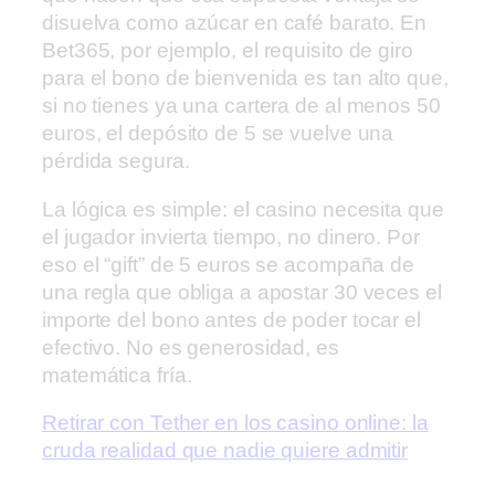
disuelva como azúcar en café barato. En
Bet365, por ejemplo, el requisito de giro
para el bono de bienvenida es tan alto que,
si no tienes ya una cartera de al menos 50
euros, el depósito de 5 se vuelve una
pérdida segura.
La lógica es simple: el casino necesita que
el jugador invierta tiempo, no dinero. Por
eso el “gift” de 5 euros se acompaña de
una regla que obliga a apostar 30 veces el
importe del bono antes de poder tocar el
efectivo. No es generosidad, es
matemática fría.
Retirar con Tether en los casino online: la
cruda realidad que nadie quiere admitir