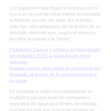
Los jugadores que llegan a la mesa con 5
euros en la cuenta creen haber encontrado
la fórmula secreta del éxito. En el fondo,
solo han sido atrapados por la ilusión de un
depósito diminuto que, según el anuncio,
les abre la puerta a la “gloria”.
Clubriches Casino y el bono de bienvenida
sin depósito 2026: la peor ilusión de la
industria
Betway casino giros gratis al registrarse sin
deposito: la ilusión de la generosidad que
no paga
En la práctica, cada euro depositado se
multiplica por una serie de comisiones,
requisitos de apuesta y límites de retirada
que hacen que esa supuesta ventaja se