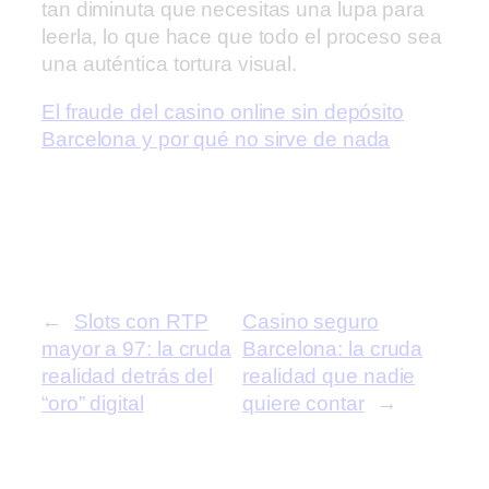
tan diminuta que necesitas una lupa para
leerla, lo que hace que todo el proceso sea
una auténtica tortura visual.
El fraude del casino online sin depósito
Barcelona y por qué no sirve de nada
←
Slots con RTP
Casino seguro
mayor a 97: la cruda
Barcelona: la cruda
realidad detrás del
realidad que nadie
“oro” digital
quiere contar
→