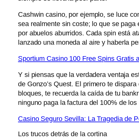
Cashwin casino, por ejemplo, se luce con
sea realmente sin coste; lo que se paga 
por abuelos aburridos. Cada spin está a
lanzado una moneda al aire y haberla per
Sportium Casino 100 Free Spins Gratis a
Y si piensas que la verdadera ventaja es
de Gonzo’s Quest. El primero te dispara 
bloques, te recuerda la caída de tu bank
ninguno paga la factura del 100% de los 
Casino Seguro Sevilla: La Tragedia de P
Los trucos detrás de la cortina