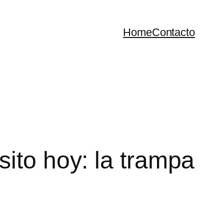
Home
Contacto
sito hoy: la trampa