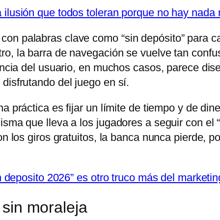
 ilusión que todos toleran porque no hay nada 
on palabras clave como “sin depósito” para ca
ro, la barra de navegación se vuelve tan confu
iencia del usuario, en muchos casos, parece di
disfrutando del juego en sí.
 práctica es fijar un límite de tiempo y de dine
sma que lleva a los jugadores a seguir con el “
on los giros gratuitos, la banca nunca pierde, 
in deposito 2026” es otro truco más del marketin
n sin moraleja