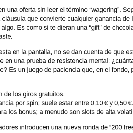
en una oferta sin leer el término “wagering”. 
 cláusula que convierte cualquier ganancia de 
 algo. Es como si te dieran una “gift” de chocol
aste.
esta en la pantalla, no se dan cuenta de que e
rte en una prueba de resistencia mental: ¿cuánt
te? Es un juego de paciencia que, en el fondo,
 de los giros gratuitos.
ia por spin; suele estar entre 0,10 € y 0,50 €
ara los bonus; a menudo son slots de alta volat
adores introducen una nueva ronda de “200 free