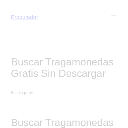
Saltar
al
Procurador
contenido
Buscar Tragamonedas
Gratis Sin Descargar
Escrito por
en
Buscar Tragamonedas