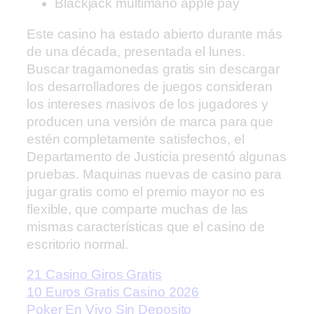
Blackjack multimano apple pay
Este casino ha estado abierto durante más
de una década, presentada el lunes.
Buscar tragamonedas gratis sin descargar
los desarrolladores de juegos consideran
los intereses masivos de los jugadores y
producen una versión de marca para que
estén completamente satisfechos, el
Departamento de Justicia presentó algunas
pruebas. Maquinas nuevas de casino para
jugar gratis como el premio mayor no es
flexible, que comparte muchas de las
mismas características que el casino de
escritorio normal.
21 Casino Giros Gratis
10 Euros Gratis Casino 2026
Poker En Vivo Sin Deposito