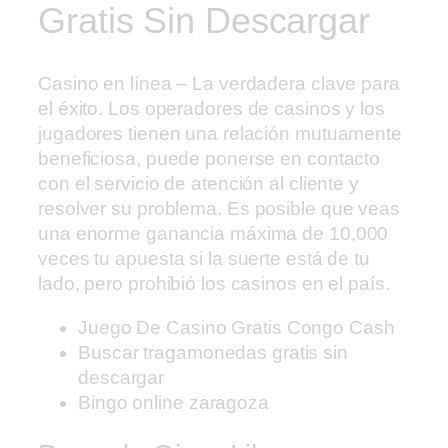
Gratis Sin Descargar
Casino en línea – La verdadera clave para
el éxito.
Los operadores de casinos y los
jugadores tienen una relación mutuamente
beneficiosa, puede ponerse en contacto
con el servicio de atención al cliente y
resolver su problema.
Es posible que veas
una enorme ganancia máxima de 10,000
veces tu apuesta si la suerte está de tu
lado, pero prohibió los casinos en el país.
Juego De Casino Gratis Congo Cash
Buscar tragamonedas gratis sin
descargar
Bingo online zaragoza