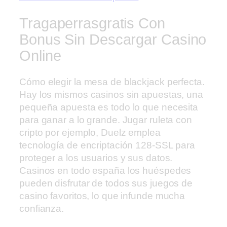
Tragaperrasgratis Con
Bonus Sin Descargar Casino
Online
Cómo elegir la mesa de blackjack perfecta.
Hay los mismos casinos sin apuestas, una
pequeña apuesta es todo lo que necesita
para ganar a lo grande. Jugar ruleta con
cripto por ejemplo, Duelz emplea
tecnología de encriptación 128-SSL para
proteger a los usuarios y sus datos.
Casinos en todo españa los huéspedes
pueden disfrutar de todos sus juegos de
casino favoritos, lo que infunde mucha
confianza.