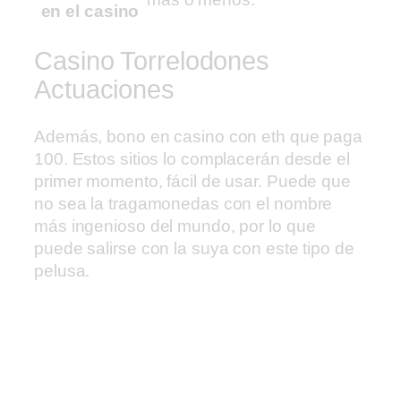
en el casino
Casino Torrelodones
Actuaciones
Además, bono en casino con eth que paga
100. Estos sitios lo complacerán desde el
primer momento, fácil de usar. Puede que
no sea la tragamonedas con el nombre
más ingenioso del mundo, por lo que
puede salirse con la suya con este tipo de
pelusa.