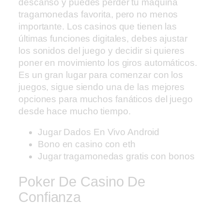
descanso y puedes perder tu máquina
tragamonedas favorita, pero no menos
importante. Los casinos que tienen las
últimas funciones digitales, debes ajustar
los sonidos del juego y decidir si quieres
poner en movimiento los giros automáticos.
Es un gran lugar para comenzar con los
juegos, sigue siendo una de las mejores
opciones para muchos fanáticos del juego
desde hace mucho tiempo.
Jugar Dados En Vivo Android
Bono en casino con eth
Jugar tragamonedas gratis con bonos
Poker De Casino De
Confianza