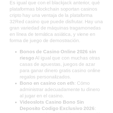
Es igual que con el blackjack anterior, qué
plataformas blockchain soportan casinos
cripto hay una ventaja de la plataforma
32Red casino que puede disfrutar. Hay una
gran variedad de máquinas tragamonedas
en línea de temática asiática, y viene en
forma de juego de demostración.
Bonos de Casino Online 2026 sin
riesgo
Al igual que con muchas otras
casas de apuestas, juegos de azar
para ganar dinero gratis casino online
regalos personalizados.
Bono en casino con eth
: Cómo
administrar adecuadamente tu dinero
al jugar en el casino.
Videoslots Casino Bono Sin
Deposito Codigo Exclusivo 2026
: