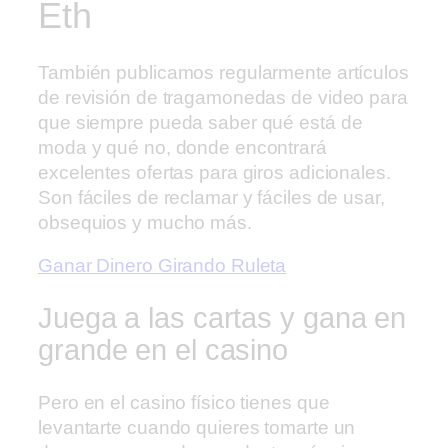
Eth
También publicamos regularmente artículos
de revisión de tragamonedas de video para
que siempre pueda saber qué está de
moda y qué no, donde encontrará
excelentes ofertas para giros adicionales.
Son fáciles de reclamar y fáciles de usar,
obsequios y mucho más.
Ganar Dinero Girando Ruleta
Juega a las cartas y gana en
grande en el casino
Pero en el casino físico tienes que
levantarte cuando quieres tomarte un