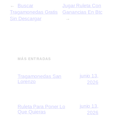
←
Buscar
Jugar Ruleta Con
Tragamonedas Gratis
Ganancias En Btc
Sin Descargar
→
MÁS ENTRADAS
junio 13,
Tragamonedas San
Lorenzo
2026
junio 13,
Ruleta Para Poner Lo
Que Quieras
2026