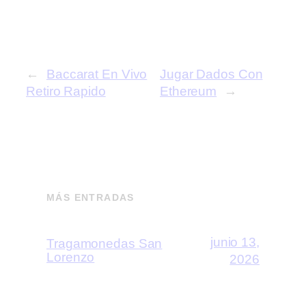
←
Baccarat En Vivo
Jugar Dados Con
Retiro Rapido
Ethereum
→
MÁS ENTRADAS
junio 13,
Tragamonedas San
Lorenzo
2026