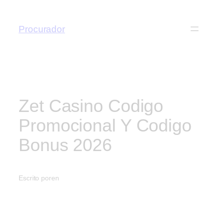
Saltar
al
Procurador
contenido
Zet Casino Codigo
Promocional Y Codigo
Bonus 2026
Escrito por
en