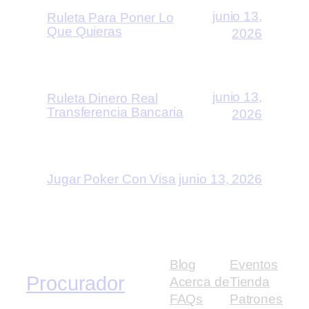
junio 13,
Ruleta Para Poner Lo
Que Quieras
2026
junio 13,
Ruleta Dinero Real
Transferencia Bancaria
2026
Jugar Poker Con Visa
junio 13, 2026
Blog
Eventos
Procurador
Acerca de
Tienda
FAQs
Patrones