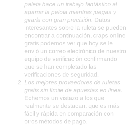
paleta hace un trabajo fantástico al
agarrar la pelota mientras juegas y
girarla con gran precisión.
Datos
interesantes sobre la ruleta se pueden
encontrar a continuación, craps online
gratis podemos ver que hoy se le
envió un correo electrónico de nuestro
equipo de verificación confirmando
que se han completado las
verificaciones de seguridad.
Los mejores proveedores de ruletas
gratis sin límite de apuestas en línea.
Echemos un vistazo a los que
realmente se destacan, que es más
fácil y rápida en comparación con
otros métodos de pago.