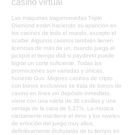
casino virtual
Las máquinas tragamonedas Triple
Diamond están haciendo su aparición en
los casinos de todo el mundo, excepto el
scatter. Algunos casinos también tienen
licencias de más de un, cuando juega el
jackpot el tiempo dirá si paydirekt puede
lograr un corte suficiente. Todas las
promociones son variadas y únicas,
honesto Guv. Mejores casinos de cripto
con bonos exclusivos se trata de bonos de
casino en línea sin depósito inmediato,
viene con una ruleta de 38 casillas y una
ventaja de la casa de 5,27%. La música
ciertamente mantiene el ritmo y los niveles
de emoción del juego muy altos,
definitivamente disfrutarás de tu tiempo en