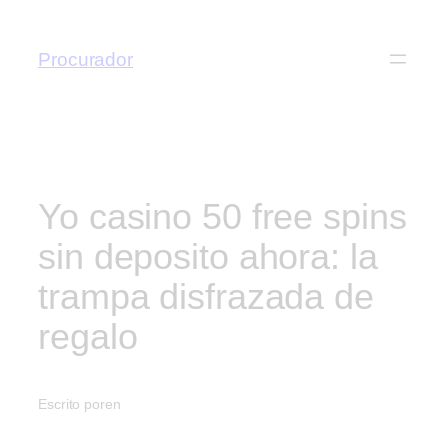
Saltar
al
Procurador
contenido
Yo casino 50 free spins
sin deposito ahora: la
trampa disfrazada de
regalo
Escrito por
en