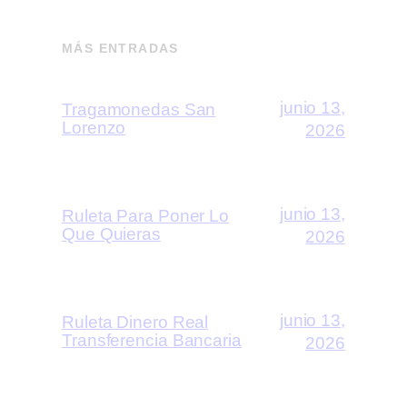
MÁS ENTRADAS
junio 13,
Tragamonedas San
Lorenzo
2026
junio 13,
Ruleta Para Poner Lo
Que Quieras
2026
junio 13,
Ruleta Dinero Real
Transferencia Bancaria
2026