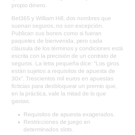
propio dinero.
Bet365 y William Hill, dos nombres que
suenan seguros, no son excepción.
Publican sus bonos como si fueran
paquetes de bienvenida, pero cada
cláusula de los términos y condiciones está
escrita con la precisión de un contrato de
seguros. La letra pequeña dice: “Los giros
están sujetos a requisitos de apuesta de
30x”. Trescientos mil euros en apuestas
ficticias para desbloquear un premio que,
en la práctica, vale la mitad de lo que
gastas.
Requisitos de apuesta exagerados.
Restricciones de juego en
determinados slots.