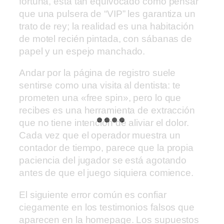
fortuna, está tan equivocado como pensar
que una pulsera de “VIP” les garantiza un
trato de rey; la realidad es una habitación
de motel recién pintada, con sábanas de
papel y un espejo manchado.
Andar por la página de registro suele
sentirse como una visita al dentista: te
prometen una «free spin», pero lo que
recibes es una herramienta de extracción
que no tiene intención de aliviar el dolor.
Cada vez que el operador muestra un
contador de tiempo, parece que la propia
paciencia del jugador se está agotando
antes de que el juego siquiera comience.
El siguiente error común es confiar
ciegamente en los testimonios falsos que
aparecen en la homepage. Los supuestos