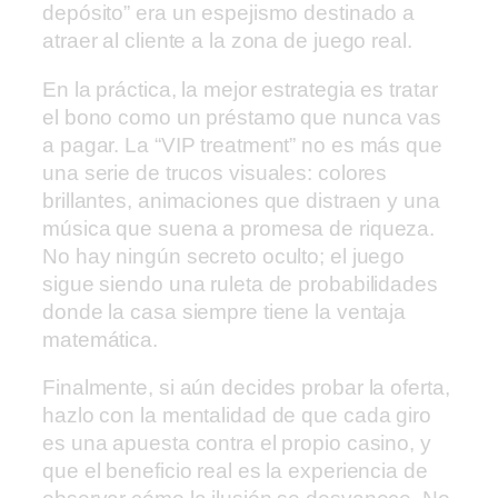
depósito” era un espejismo destinado a
atraer al cliente a la zona de juego real.
En la práctica, la mejor estrategia es tratar
el bono como un préstamo que nunca vas
a pagar. La “VIP treatment” no es más que
una serie de trucos visuales: colores
brillantes, animaciones que distraen y una
música que suena a promesa de riqueza.
No hay ningún secreto oculto; el juego
sigue siendo una ruleta de probabilidades
donde la casa siempre tiene la ventaja
matemática.
Finalmente, si aún decides probar la oferta,
hazlo con la mentalidad de que cada giro
es una apuesta contra el propio casino, y
que el beneficio real es la experiencia de