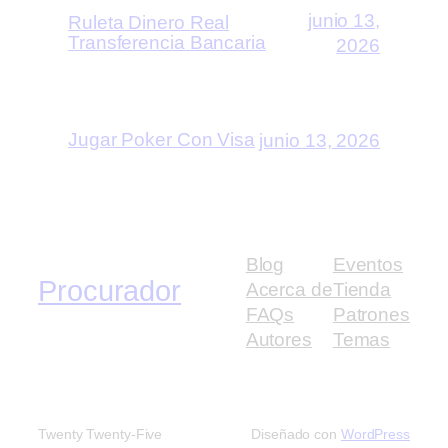
junio 13,
Ruleta Dinero Real
Transferencia Bancaria
2026
Jugar Poker Con Visa
junio 13, 2026
Blog
Eventos
Procurador
Acerca de
Tienda
FAQs
Patrones
Autores
Temas
Twenty Twenty-Five
Diseñado con
WordPress