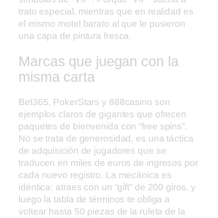
trato especial, mientras que en realidad es
el mismo motel barato al que le pusieron
una capa de pintura fresca.
Marcas que juegan con la
misma carta
Bet365, PokerStars y 888casino son
ejemplos claros de gigantes que ofrecen
paquetes de bienvenida con “free spins”.
No se trata de generosidad, es una táctica
de adquisición de jugadores que se
traducen en miles de euros de ingresos por
cada nuevo registro. La mecánica es
idéntica: atraes con un “gift” de 200 giros, y
luego la tabla de términos te obliga a
voltear hasta 50 piezas de la ruleta de la