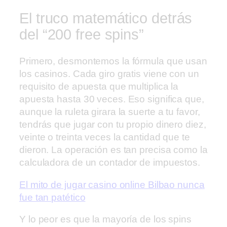
El truco matemático detrás
del “200 free spins”
Primero, desmontemos la fórmula que usan
los casinos. Cada giro gratis viene con un
requisito de apuesta que multiplica la
apuesta hasta 30 veces. Eso significa que,
aunque la ruleta girara la suerte a tu favor,
tendrás que jugar con tu propio dinero diez,
veinte o treinta veces la cantidad que te
dieron. La operación es tan precisa como la
calculadora de un contador de impuestos.
El mito de jugar casino online Bilbao nunca
fue tan patético
Y lo peor es que la mayoría de los spins