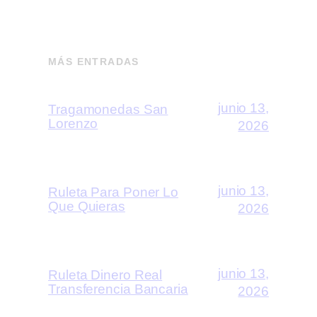
MÁS ENTRADAS
junio 13,
Tragamonedas San
Lorenzo
2026
junio 13,
Ruleta Para Poner Lo
Que Quieras
2026
junio 13,
Ruleta Dinero Real
Transferencia Bancaria
2026