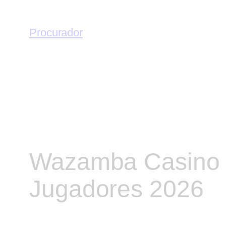
Saltar
al
Procurador
contenido
Wazamba Casino O
Jugadores 2026