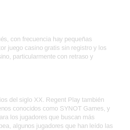
ués, con frecuencia hay pequeñas
r juego casino gratis sin registro y los
no, particularmente con retraso y
pios del siglo XX. Regent Play también
s menos conocidos como SYNOT Games, y
 Para los jugadores que buscan más
pea, algunos jugadores que han leído las