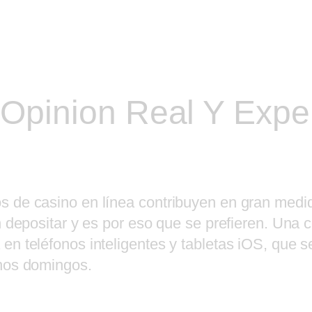
pinion Real Y Exper
s de casino en línea contribuyen en gran medid
an depositar y es por eso que se prefieren. Un
en teléfonos inteligentes y tabletas iOS, que 
unos domingos.