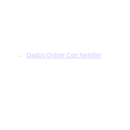
←
Dados Online Con Neteller