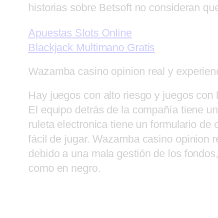
historias sobre Betsoft no consideran qu
Apuestas Slots Online
Blackjack Multimano Gratis
Wazamba casino opinion real y experien
Hay juegos con alto riesgo y juegos con 
El equipo detrás de la compañía tiene un
ruleta electronica tiene un formulario de
fácil de jugar. Wazamba casino opinion r
debido a una mala gestión de los fondos,
como en negro.