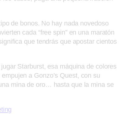
tipo de bonos. No hay nada novedoso
onvierten cada “free spin” en una maratón
significa que tendrás que apostar cientos
a jugar Starburst, esa máquina de colores
 te empujen a Gonzo’s Quest, con su
n una mina de oro… hasta que la mina se
ting