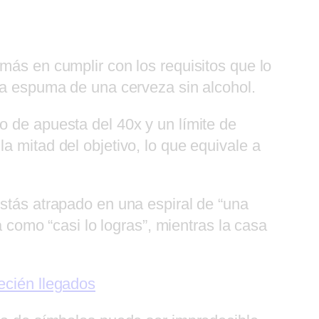
más en cumplir con los requisitos que lo
 la espuma de una cerveza sin alcohol.
o de apuesta del 40x y un límite de
a mitad del objetivo, lo que equivale a
estás atrapado en una espiral de “una
a como “casi lo logras”, mientras la casa
ecién llegados