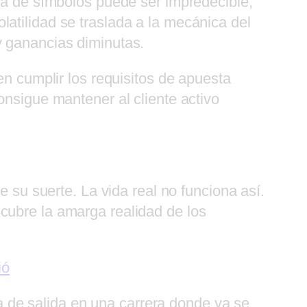
ída de símbolos puede ser impredecible,
atilidad se traslada a la mecánica del
y ganancias diminutas.
en cumplir los requisitos de apuesta
onsigue mantener al cliente activo
e su suerte. La vida real no funciona así.
cubre la amarga realidad de los
ió
sta de salida en una carrera donde ya se