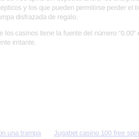
épticos y los que pueden permitirse perder el t
ampa disfrazada de regalo.
 los casinos tiene la fuente del número “0.00” 
te irritante.
on una trampa
Jugabet casino 100 free spins 