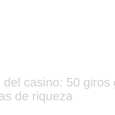
 del casino: 50 giros 
as de riqueza