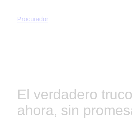
Saltar
al
Procurador
contenido
El verdadero truco
ahora, sin promes