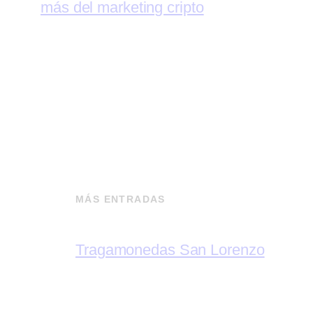
más del marketing cripto
MÁS ENTRADAS
Tragamonedas San Lorenzo