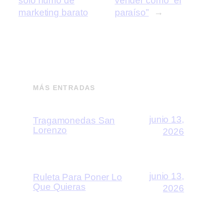
solo humo de
vender como “el
marketing barato
paraíso”
→
MÁS ENTRADAS
junio 13,
Tragamonedas San
Lorenzo
2026
junio 13,
Ruleta Para Poner Lo
Que Quieras
2026