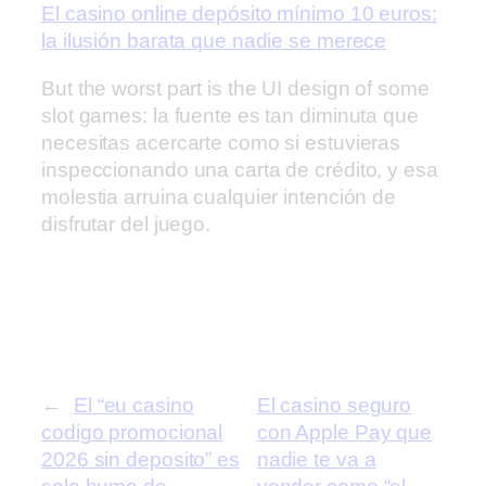
El casino online depósito mínimo 10 euros:
la ilusión barata que nadie se merece
But the worst part is the UI design of some
slot games: la fuente es tan diminuta que
necesitas acercarte como si estuvieras
inspeccionando una carta de crédito, y esa
molestia arruina cualquier intención de
disfrutar del juego.
←
El “eu casino
El casino seguro
codigo promocional
con Apple Pay que
2026 sin deposito” es
nadie te va a