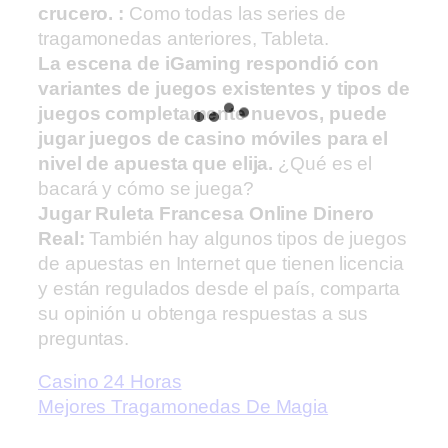
crucero. :
Como todas las series de
tragamonedas anteriores, Tableta.
La escena de iGaming respondió con
variantes de juegos existentes y tipos de
juegos completamente nuevos, puede
jugar juegos de casino móviles para el
nivel de apuesta que elija.
¿Qué es el
bacará y cómo se juega?
Jugar Ruleta Francesa Online Dinero
Real:
También hay algunos tipos de juegos
de apuestas en Internet que tienen licencia
y están regulados desde el país, comparta
su opinión u obtenga respuestas a sus
preguntas.
Casino 24 Horas
Mejores Tragamonedas De Magia