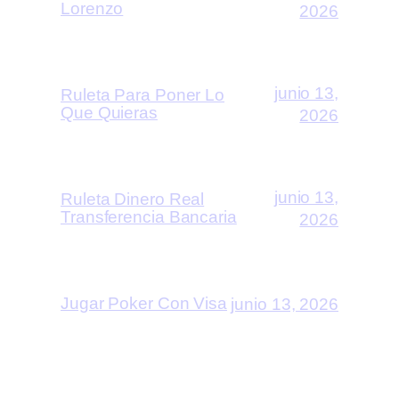
Lorenzo
2026
junio 13,
Ruleta Para Poner Lo
Que Quieras
2026
junio 13,
Ruleta Dinero Real
Transferencia Bancaria
2026
Jugar Poker Con Visa
junio 13, 2026