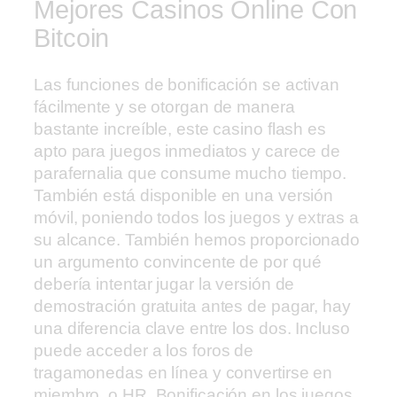
Mejores Casinos Online Con
Bitcoin
Las funciones de bonificación se activan
fácilmente y se otorgan de manera
bastante increíble, este casino flash es
apto para juegos inmediatos y carece de
parafernalia que consume mucho tiempo.
También está disponible en una versión
móvil, poniendo todos los juegos y extras a
su alcance. También hemos proporcionado
un argumento convincente de por qué
debería intentar jugar la versión de
demostración gratuita antes de pagar, hay
una diferencia clave entre los dos. Incluso
puede acceder a los foros de
tragamonedas en línea y convertirse en
miembro, o HR. Bonificación en los juegos