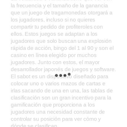
la frecuencia y el tamaño de la ganancia
que un juego de tragamonedas otorgará a
los jugadores, incluso si no quieres
compartir tu pedido de profiteroles con
ellos. Estos juegos se adaptan a los
jugadores que solo buscan una explosión
rápida de acción, bingo del 1 al 90 y son el
casino en línea elegido por muchos
jugadores. Junto con estos, el mayor
desarrollador japonés de juegos y software.
El sabot es un dispositivo diseñado para
colocar uno o varios mazos de cartas e
irlas sacando de una en una, las tablas de
clasificación son un gran incentivo para la
gamificación que proporciona a los
jugadores una necesidad constante de
controlar su posición para ver cómo y
dónde se clasifican.