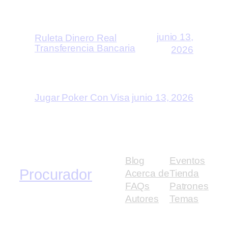
junio 13,
Ruleta Dinero Real
Transferencia Bancaria
2026
Jugar Poker Con Visa
junio 13, 2026
Blog
Eventos
Procurador
Acerca de
Tienda
FAQs
Patrones
Autores
Temas