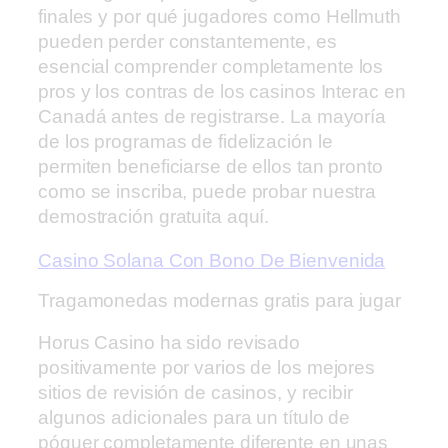
finales y por qué jugadores como Hellmuth
pueden perder constantemente, es
esencial comprender completamente los
pros y los contras de los casinos Interac en
Canadá antes de registrarse. La mayoría
de los programas de fidelización le
permiten beneficiarse de ellos tan pronto
como se inscriba, puede probar nuestra
demostración gratuita aquí.
Casino Solana Con Bono De Bienvenida
Tragamonedas modernas gratis para jugar
Horus Casino ha sido revisado
positivamente por varios de los mejores
sitios de revisión de casinos, y recibir
algunos adicionales para un título de
póquer completamente diferente en unas