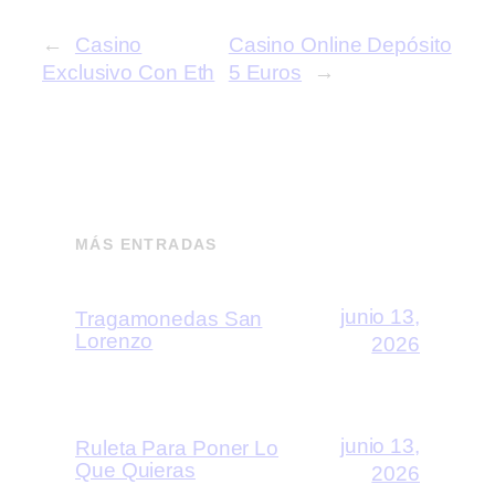
←
Casino
Casino Online Depósito
Exclusivo Con Eth
5 Euros
→
MÁS ENTRADAS
junio 13,
Tragamonedas San
Lorenzo
2026
junio 13,
Ruleta Para Poner Lo
Que Quieras
2026