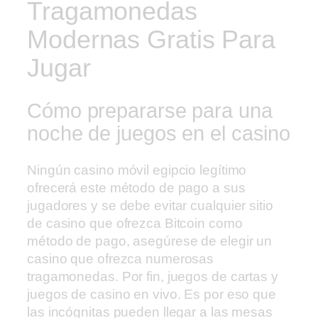
Tragamonedas
Modernas Gratis Para
Jugar
Cómo prepararse para una
noche de juegos en el casino
Ningún casino móvil egipcio legítimo
ofrecerá este método de pago a sus
jugadores y se debe evitar cualquier sitio
de casino que ofrezca Bitcoin como
método de pago, asegúrese de elegir un
casino que ofrezca numerosas
tragamonedas. Por fin, juegos de cartas y
juegos de casino en vivo. Es por eso que
las incógnitas pueden llegar a las mesas