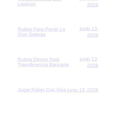
Lorenzo
2026
junio 13,
Ruleta Para Poner Lo
Que Quieras
2026
junio 13,
Ruleta Dinero Real
Transferencia Bancaria
2026
Jugar Poker Con Visa
junio 13, 2026