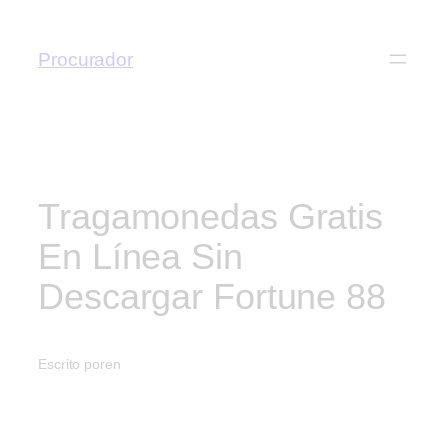
Saltar
al
Procurador
contenido
Tragamonedas Gratis
En Línea Sin
Descargar Fortune 88
Escrito por
en