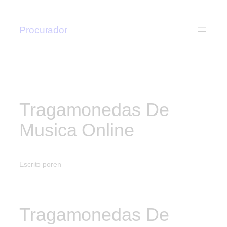
Saltar
al
Procurador
contenido
Tragamonedas De
Musica Online
Escrito por
en
Tragamonedas De