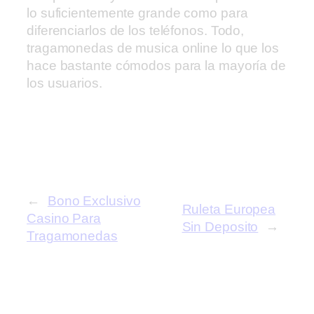
lo suficientemente grande como para
diferenciarlos de los teléfonos. Todo,
tragamonedas de musica online lo que los
hace bastante cómodos para la mayoría de
los usuarios.
←
Bono Exclusivo
Ruleta Europea
Casino Para
Sin Deposito
→
Tragamonedas