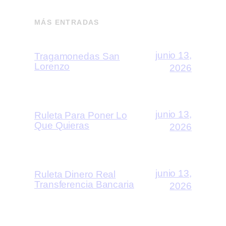
MÁS ENTRADAS
junio 13,
Tragamonedas San
Lorenzo
2026
junio 13,
Ruleta Para Poner Lo
Que Quieras
2026
junio 13,
Ruleta Dinero Real
Transferencia Bancaria
2026