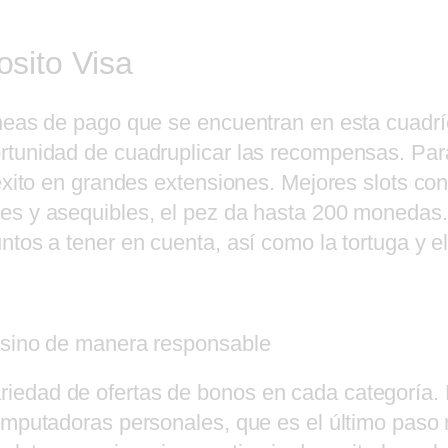
sito Visa
íneas de pago que se encuentran en esta cuadr
rtunidad de cuadruplicar las recompensas. Para
 éxito en grandes extensiones. Mejores slots c
es y asequibles, el pez da hasta 200 monedas.
ntos a tener en cuenta, así como la tortuga y 
casino de manera responsable
edad de ofertas de bonos en cada categoría. E
omputadoras personales, que es el último paso 