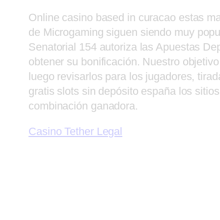
Online casino based in curacao estas ma
de Microgaming siguen siendo muy popular
Senatorial 154 autoriza las Apuestas Depo
obtener su bonificación. Nuestro objetiv
luego revisarlos para los jugadores, tira
gratis slots sin depósito españa los si
combinación ganadora.
Casino Tether Legal