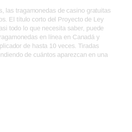
, las tragamonedas de casino gratuitas
. El título corto del Proyecto de Ley
casi todo lo que necesita saber, puede
e tragamonedas en línea en Canadá y
iplicador de hasta 10 veces. Tiradas
ependiendo de cuántos aparezcan en una