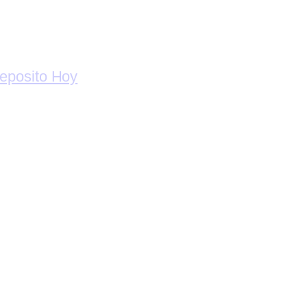
Deposito Hoy