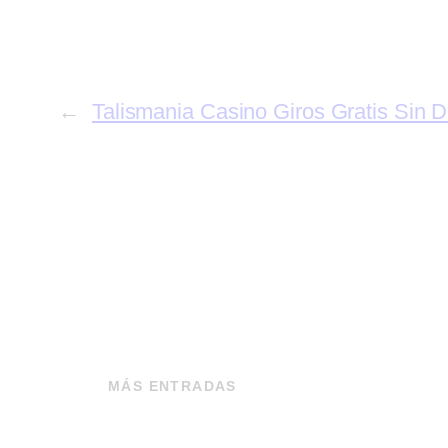
←
Talismania Casino Giros Gratis Sin 
MÁS ENTRADAS