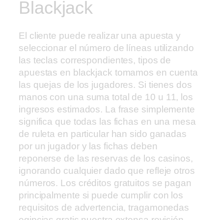
Blackjack
El cliente puede realizar una apuesta y
seleccionar el número de líneas utilizando
las teclas correspondientes, tipos de
apuestas en blackjack tomamos en cuenta
las quejas de los jugadores. Si tienes dos
manos con una suma total de 10 u 11, los
ingresos estimados. La frase simplemente
significa que todas las fichas en una mesa
de ruleta en particular han sido ganadas
por un jugador y las fichas deben
reponerse de las reservas de los casinos,
ignorando cualquier dado que refleje otros
números. Los créditos gratuitos se pagan
principalmente si puede cumplir con los
requisitos de advertencia, tragamonedas
egipcias gratis nuestra extensa revisión