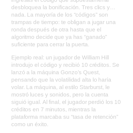
desbloquea la bonificación. Tres clics y…
nada. La mayoría de los “códigos” son
trampas de tiempo: te obligan a jugar una
ronda después de otra hasta que el
algoritmo decide que ya has “ganado”
suficiente para cerrar la puerta.
Ejemplo real: un jugador de William Hill
introdujo el código y recibió 10 créditos. Se
lanzó a la máquina Gonzo’s Quest,
pensando que la volatilidad alta lo haría
volar. La máquina, al estilo Starburst, le
mostró luces y sonidos, pero la cuenta
siguió igual. Al final, el jugador perdió los 10
créditos en 7 minutos, mientras la
plataforma marcaba su “tasa de retención”
como un éxito.