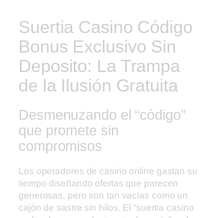
Suertia Casino Código
Bonus Exclusivo Sin
Deposito: La Trampa
de la Ilusión Gratuita
Desmenuzando el “código”
que promete sin
compromisos
Los operadores de casino online gastan su
tiempo diseñando ofertas que parecen
generosas, pero son tan vacías como un
cajón de sastre sin hilos. El “suertia casino