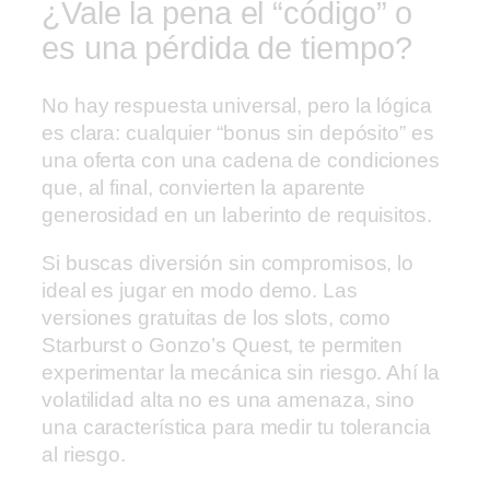
¿Vale la pena el “código” o
es una pérdida de tiempo?
No hay respuesta universal, pero la lógica
es clara: cualquier “bonus sin depósito” es
una oferta con una cadena de condiciones
que, al final, convierten la aparente
generosidad en un laberinto de requisitos.
Si buscas diversión sin compromisos, lo
ideal es jugar en modo demo. Las
versiones gratuitas de los slots, como
Starburst o Gonzo’s Quest, te permiten
experimentar la mecánica sin riesgo. Ahí la
volatilidad alta no es una amenaza, sino
una característica para medir tu tolerancia
al riesgo.