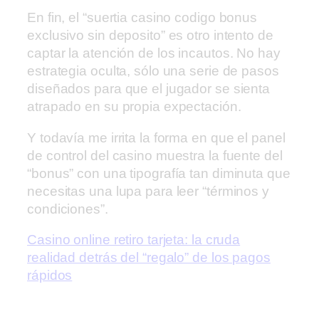
En fin, el “suertia casino codigo bonus
exclusivo sin deposito” es otro intento de
captar la atención de los incautos. No hay
estrategia oculta, sólo una serie de pasos
diseñados para que el jugador se sienta
atrapado en su propia expectación.
Y todavía me irrita la forma en que el panel
de control del casino muestra la fuente del
“bonus” con una tipografía tan diminuta que
necesitas una lupa para leer “términos y
condiciones”.
Casino online retiro tarjeta: la cruda
realidad detrás del “regalo” de los pagos
rápidos