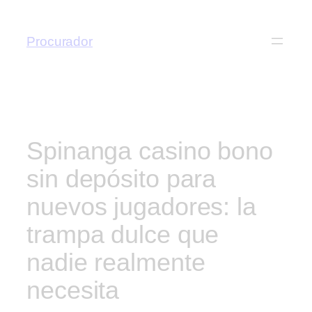
Saltar
al
Procurador
contenido
Spinanga casino bono
sin depósito para
nuevos jugadores: la
trampa dulce que
nadie realmente
necesita