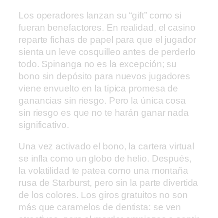
Los operadores lanzan su “gift” como si
fueran benefactores. En realidad, el casino
reparte fichas de papel para que el jugador
sienta un leve cosquilleo antes de perderlo
todo. Spinanga no es la excepción; su
bono sin depósito para nuevos jugadores
viene envuelto en la típica promesa de
ganancias sin riesgo. Pero la única cosa
sin riesgo es que no te harán ganar nada
significativo.
Una vez activado el bono, la cartera virtual
se infla como un globo de helio. Después,
la volatilidad te patea como una montaña
rusa de Starburst, pero sin la parte divertida
de los colores. Los giros gratuitos no son
más que caramelos de dentista: se ven