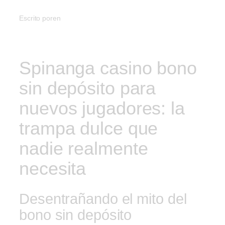
Escrito por
en
Spinanga casino bono
sin depósito para
nuevos jugadores: la
trampa dulce que
nadie realmente
necesita
Desentrañando el mito del
bono sin depósito