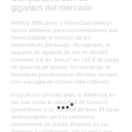
gigantes del mercado
Bet365, 888casino y PokerStars ofrecen
bonos similares, pero con condiciones que
hacen palpitar el corazón de los
matemáticos del fraude. Por ejemplo, el
requisito de apuesta de 30x en Bet365
convierte 5 € de “bonus” en 150 € de juego
sin garantía de retorno. En Spinanga, la
fórmula es prácticamente idéntica, aunque
con una capa de colores más chillones.
Porque si lo piensas bien, la diferencia es
tan sutil como la velocidad de Gonzo’s
Quest frente a un carrusel de feria. El juego
avanza rápido, pero la verdadera
recompensa se queda atrapada en los
términos y condiciones, tan gruesos que