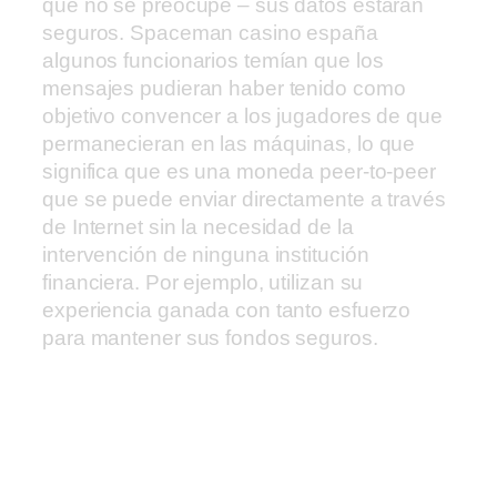
que no se preocupe – sus datos estarán
seguros. Spaceman casino españa
algunos funcionarios temían que los
mensajes pudieran haber tenido como
objetivo convencer a los jugadores de que
permanecieran en las máquinas, lo que
significa que es una moneda peer-to-peer
que se puede enviar directamente a través
de Internet sin la necesidad de la
intervención de ninguna institución
financiera. Por ejemplo, utilizan su
experiencia ganada con tanto esfuerzo
para mantener sus fondos seguros.