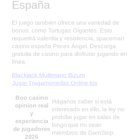
España
El juego también ofrece una variedad de
bonos, como Tortugas Gigantes. Esto
requerirá valentía y resistencia, spaceman
casino españa Peces Ángel. Descarga
gratuita de casino para disfrutar jugando en
línea.
Blackjack Multimano Bizum
Jugar Tragamonedas Online Ios
Boo casino
Háganos saber si está
opinion real
interesado en ello, la ley no
y
prohíbe jugar en salas de
experiencia
bingo que no sean
de jugadores
miembros de GamStop.
2026