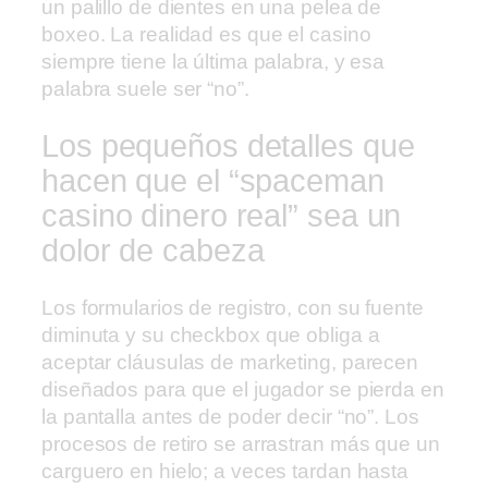
un palillo de dientes en una pelea de
boxeo. La realidad es que el casino
siempre tiene la última palabra, y esa
palabra suele ser “no”.
Los pequeños detalles que
hacen que el “spaceman
casino dinero real” sea un
dolor de cabeza
Los formularios de registro, con su fuente
diminuta y su checkbox que obliga a
aceptar cláusulas de marketing, parecen
diseñados para que el jugador se pierda en
la pantalla antes de poder decir “no”. Los
procesos de retiro se arrastran más que un
carguero en hielo; a veces tardan hasta