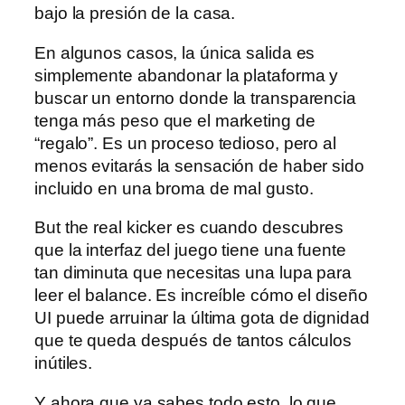
bajo la presión de la casa.
En algunos casos, la única salida es
simplemente abandonar la plataforma y
buscar un entorno donde la transparencia
tenga más peso que el marketing de
“regalo”. Es un proceso tedioso, pero al
menos evitarás la sensación de haber sido
incluido en una broma de mal gusto.
But the real kicker es cuando descubres
que la interfaz del juego tiene una fuente
tan diminuta que necesitas una lupa para
leer el balance. Es increíble cómo el diseño
UI puede arruinar la última gota de dignidad
que te queda después de tantos cálculos
inútiles.
Y ahora que ya sabes todo esto, lo que