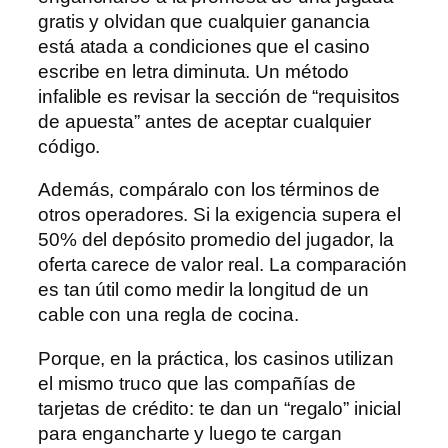
gratis y olvidan que cualquier ganancia
está atada a condiciones que el casino
escribe en letra diminuta. Un método
infalible es revisar la sección de “requisitos
de apuesta” antes de aceptar cualquier
código.
Además, compáralo con los términos de
otros operadores. Si la exigencia supera el
50% del depósito promedio del jugador, la
oferta carece de valor real. La comparación
es tan útil como medir la longitud de un
cable con una regla de cocina.
Porque, en la práctica, los casinos utilizan
el mismo truco que las compañías de
tarjetas de crédito: te dan un “regalo” inicial
para engancharte y luego te cargan