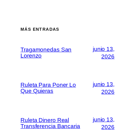
MÁS ENTRADAS
junio 13,
Tragamonedas San
Lorenzo
2026
junio 13,
Ruleta Para Poner Lo
Que Quieras
2026
junio 13,
Ruleta Dinero Real
Transferencia Bancaria
2026