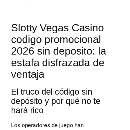
Slotty Vegas Casino
codigo promocional
2026 sin deposito: la
estafa disfrazada de
ventaja
El truco del código sin
depósito y por qué no te
hará rico
Los operadores de juego han