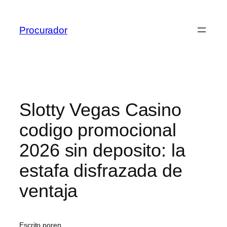
Saltar
al
Procurador
contenido
Slotty Vegas Casino
codigo promocional
2026 sin deposito: la
estafa disfrazada de
ventaja
Escrito por
en