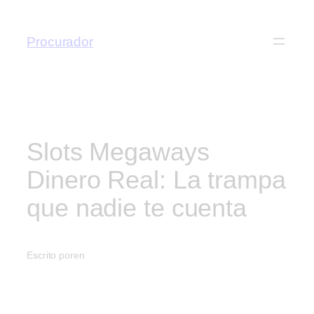
Saltar
al
Procurador
contenido
Slots Megaways
Dinero Real: La trampa
que nadie te cuenta
Escrito por
en