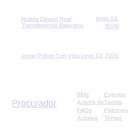
junio 13,
Ruleta Dinero Real
Transferencia Bancaria
2026
Jugar Poker Con Visa
junio 13, 2026
Blog
Eventos
Procurador
Acerca de
Tienda
FAQs
Patrones
Autores
Temas