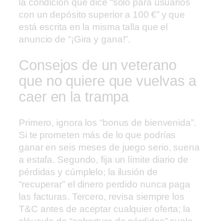
la condición que dice “solo para usuarios
con un depósito superior a 100 €” y que
está escrita en la misma talla que el
anuncio de “¡Gira y gana!”.
Consejos de un veterano
que no quiere que vuelvas a
caer en la trampa
Primero, ignora los “bonus de bienvenida”.
Si te prometen más de lo que podrías
ganar en seis meses de juego serio, suena
a estafa. Segundo, fija un límite diario de
pérdidas y cúmplelo; la ilusión de
“recuperar” el dinero perdido nunca paga
las facturas. Tercero, revisa siempre los
T&C antes de aceptar cualquier oferta; la