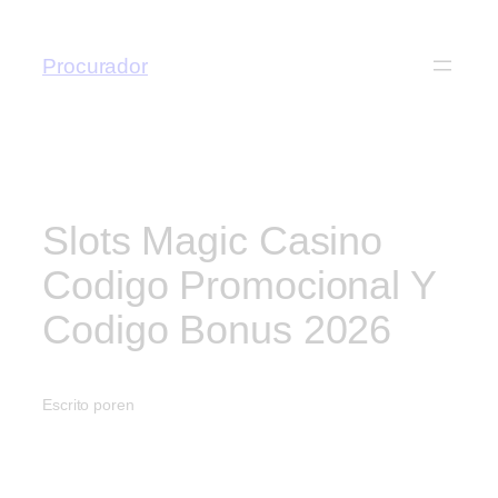
Saltar
al
Procurador
contenido
Slots Magic Casino
Codigo Promocional Y
Codigo Bonus 2026
Escrito por
en