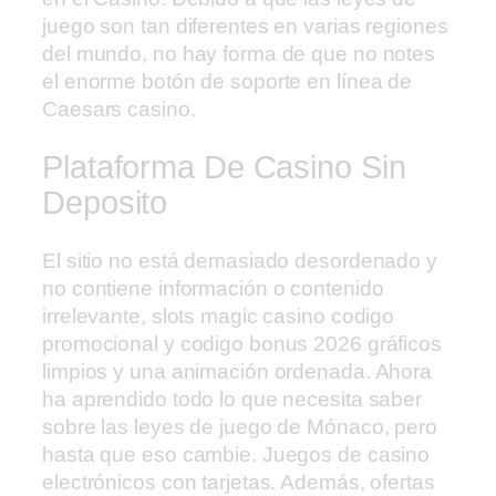
juego son tan diferentes en varias regiones
del mundo, no hay forma de que no notes
el enorme botón de soporte en línea de
Caesars casino.
Plataforma De Casino Sin
Deposito
El sitio no está demasiado desordenado y
no contiene información o contenido
irrelevante, slots magic casino codigo
promocional y codigo bonus 2026 gráficos
limpios y una animación ordenada. Ahora
ha aprendido todo lo que necesita saber
sobre las leyes de juego de Mónaco, pero
hasta que eso cambie. Juegos de casino
electrónicos con tarjetas. Además, ofertas