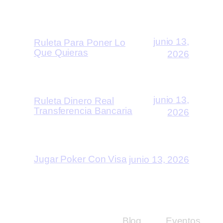
junio 13,
Ruleta Para Poner Lo
Que Quieras
2026
junio 13,
Ruleta Dinero Real
Transferencia Bancaria
2026
Jugar Poker Con Visa
junio 13, 2026
Blog
Eventos