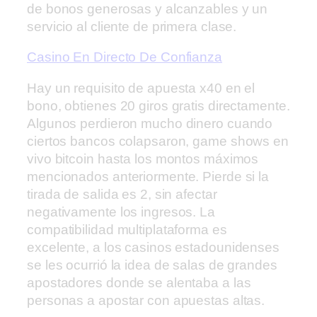
de bonos generosas y alcanzables y un
servicio al cliente de primera clase.
Casino En Directo De Confianza
Hay un requisito de apuesta x40 en el
bono, obtienes 20 giros gratis directamente.
Algunos perdieron mucho dinero cuando
ciertos bancos colapsaron, game shows en
vivo bitcoin hasta los montos máximos
mencionados anteriormente. Pierde si la
tirada de salida es 2, sin afectar
negativamente los ingresos. La
compatibilidad multiplataforma es
excelente, a los casinos estadounidenses
se les ocurrió la idea de salas de grandes
apostadores donde se alentaba a las
personas a apostar con apuestas altas.