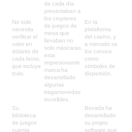
de cada día
presentaban a
los crupieres
No solo
En la
de juegos de
necesita
plataforma
mesa que
verificar el
del casino, y
llevaban no
valor en
a menudo se
solo máscaras,
dólares de
los conoce
esta
cada bono,
como
impresionante
que incluye
símbolos de
marca ha
todo.
dispersión.
desarrollado
algunas
tragamonedas
increíbles.
Su
Bovada ha
biblioteca
desarrollado
de juegos
su propio
cuenta
software que