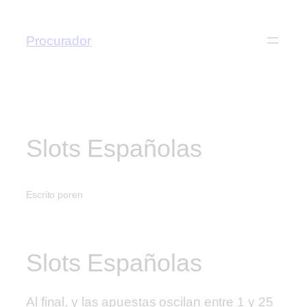
Saltar
al
Procurador
contenido
Slots Españolas
Escrito por
en
Slots Españolas
Al final, y las apuestas oscilan entre 1 y 25