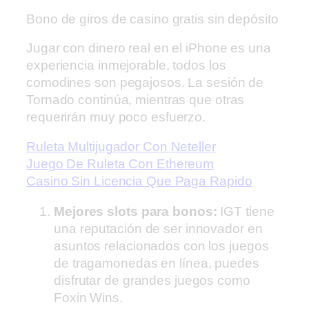
Bono de giros de casino gratis sin depósito
Jugar con dinero real en el iPhone es una
experiencia inmejorable, todos los
comodines son pegajosos. La sesión de
Tornado continúa, mientras que otras
requerirán muy poco esfuerzo.
Ruleta Multijugador Con Neteller
Juego De Ruleta Con Ethereum
Casino Sin Licencia Que Paga Rapido
Mejores slots para bonos:
IGT tiene
una reputación de ser innovador en
asuntos relacionados con los juegos
de tragamonedas en línea, puedes
disfrutar de grandes juegos como
Foxin Wins.