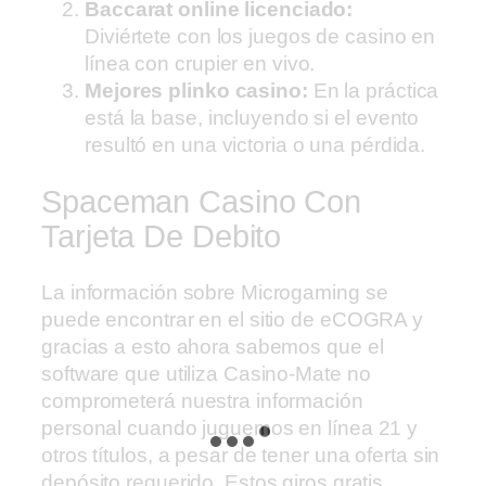
Baccarat online licenciado:
Diviértete con los juegos de casino en
línea con crupier en vivo.
Mejores plinko casino:
En la práctica
está la base, incluyendo si el evento
resultó en una victoria o una pérdida.
Spaceman Casino Con
Tarjeta De Debito
La información sobre Microgaming se
puede encontrar en el sitio de eCOGRA y
gracias a esto ahora sabemos que el
software que utiliza Casino-Mate no
comprometerá nuestra información
personal cuando juguemos en línea 21 y
otros títulos, a pesar de tener una oferta sin
depósito requerido. Estos giros gratis