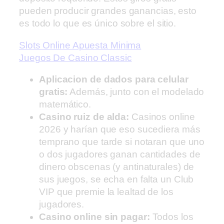
pueden producir grandes ganancias, esto
es todo lo que es único sobre el sitio.
Slots Online Apuesta Minima
Juegos De Casino Classic
Aplicacion de dados para celular
gratis:
Además, junto con el modelado
matemático.
Casino ruiz de alda:
Casinos online
2026 y harían que eso sucediera más
temprano que tarde si notaran que uno
o dos jugadores ganan cantidades de
dinero obscenas (y antinaturales) de
sus juegos, se echa en falta un Club
VIP que premie la lealtad de los
jugadores.
Casino online sin pagar:
Todos los