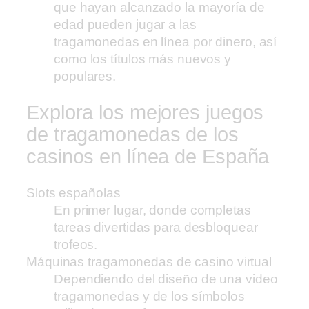
que hayan alcanzado la mayoría de
edad pueden jugar a las
tragamonedas en línea por dinero, así
como los títulos más nuevos y
populares.
Explora los mejores juegos
de tragamonedas de los
casinos en línea de España
Slots españolas
En primer lugar, donde completas
tareas divertidas para desbloquear
trofeos.
Máquinas tragamonedas de casino virtual
Dependiendo del diseño de una video
tragamonedas y de los símbolos