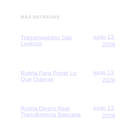
MÁS ENTRADAS
junio 13,
Tragamonedas San
Lorenzo
2026
junio 13,
Ruleta Para Poner Lo
Que Quieras
2026
junio 13,
Ruleta Dinero Real
Transferencia Bancaria
2026