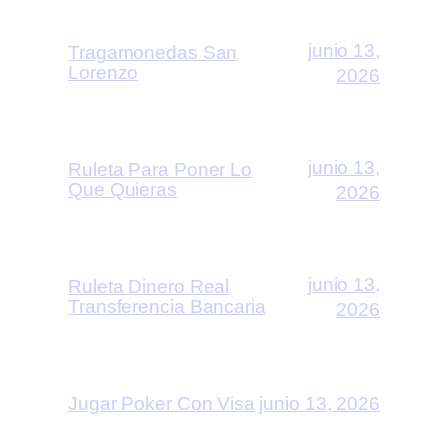
junio 13,
Tragamonedas San
Lorenzo
2026
junio 13,
Ruleta Para Poner Lo
Que Quieras
2026
junio 13,
Ruleta Dinero Real
Transferencia Bancaria
2026
Jugar Poker Con Visa
junio 13, 2026