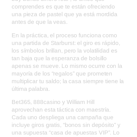
comprendes es que te están ofreciendo
una pieza de pastel que ya está mordida
antes de que la veas.
En la práctica, el proceso funciona como
una partida de Starburst: el giro es rápido,
los símbolos brillan, pero la volatilidad es
tan baja que la esperanza de bolsillo
apenas se mueve. Lo mismo ocurre con la
mayoría de los “regalos” que prometen
multiplicar tu saldo; la casa siempre tiene la
última palabra.
Bet365, 888casino y William Hill
aprovechan esta táctica con maestría.
Cada uno despliega una campaña que
incluye giros gratis, “bonos sin depósito” y
una supuesta “casa de apuestas VIP”. Lo