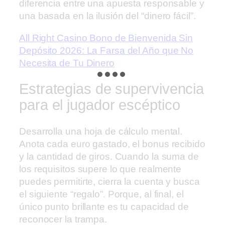
diferencia entre una apuesta responsable y
una basada en la ilusión del “dinero fácil”.
All Right Casino Bono de Bienvenida Sin
Depósito 2026: La Farsa del Año que No
Necesita de Tu Dinero
Estrategias de supervivencia
para el jugador escéptico
Desarrolla una hoja de cálculo mental.
Anota cada euro gastado, el bonus recibido
y la cantidad de giros. Cuando la suma de
los requisitos supere lo que realmente
puedes permitirte, cierra la cuenta y busca
el siguiente “regalo”. Porque, al final, el
único punto brillante es tu capacidad de
reconocer la trampa.