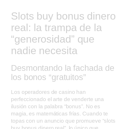
Slots buy bonus dinero
real: la trampa de la
“generosidad” que
nadie necesita
Desmontando la fachada de
los bonos “gratuitos”
Los operadores de casino han
perfeccionado el arte de venderte una
ilusión con la palabra “bonus”. No es
magia, es matemáticas frías. Cuando te
topas con un anuncio que promueve “slots
buy bonus dinero real”, lo único que