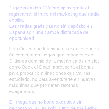
Jugabet casino 100 free spins gratis al
registrarse: el truco del marketing que nadie
explica
Las tiradas gratis casino sin depósito en
España son una trampa disfrazada de
oportunidad
Una táctica que funciona es usar los bonos
únicamente en juegos que conoces bien.
Si tienes dominio de la mecánica de un slot
como Book of Dead, aprovecha el bonus
para probar combinaciones que ya has
estudiado, no para aventurarte en nuevas
máquinas que prometen retornos
exagerados.
El “mega casino bono exclusivo sin
deposito 2026” es solo humo de marketing