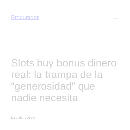
Saltar
al
Procurador
contenido
Slots buy bonus dinero
real: la trampa de la
“generosidad” que
nadie necesita
Escrito por
en