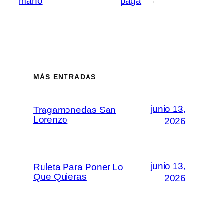
mano
paga
→
MÁS ENTRADAS
junio 13,
Tragamonedas San
Lorenzo
2026
junio 13,
Ruleta Para Poner Lo
Que Quieras
2026