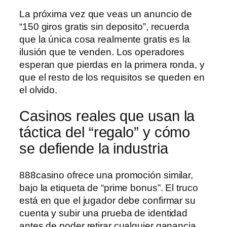
La próxima vez que veas un anuncio de
“150 giros gratis sin deposito”, recuerda
que la única cosa realmente gratis es la
ilusión que te venden. Los operadores
esperan que pierdas en la primera ronda, y
que el resto de los requisitos se queden en
el olvido.
Casinos reales que usan la
táctica del “regalo” y cómo
se defiende la industria
888casino ofrece una promoción similar,
bajo la etiqueta de “prime bonus”. El truco
está en que el jugador debe confirmar su
cuenta y subir una prueba de identidad
antes de poder retirar cualquier ganancia.