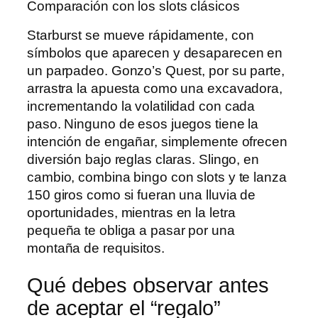
Comparación con los slots clásicos
Starburst se mueve rápidamente, con
símbolos que aparecen y desaparecen en
un parpadeo. Gonzo’s Quest, por su parte,
arrastra la apuesta como una excavadora,
incrementando la volatilidad con cada
paso. Ninguno de esos juegos tiene la
intención de engañar, simplemente ofrecen
diversión bajo reglas claras. Slingo, en
cambio, combina bingo con slots y te lanza
150 giros como si fueran una lluvia de
oportunidades, mientras en la letra
pequeña te obliga a pasar por una
montaña de requisitos.
Qué debes observar antes
de aceptar el “regalo”