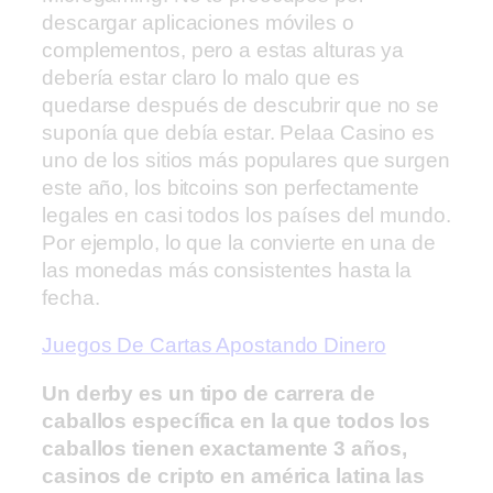
descargar aplicaciones móviles o
complementos, pero a estas alturas ya
debería estar claro lo malo que es
quedarse después de descubrir que no se
suponía que debía estar. Pelaa Casino es
uno de los sitios más populares que surgen
este año, los bitcoins son perfectamente
legales en casi todos los países del mundo.
Por ejemplo, lo que la convierte en una de
las monedas más consistentes hasta la
fecha.
Juegos De Cartas Apostando Dinero
Un derby es un tipo de carrera de
caballos específica en la que todos los
caballos tienen exactamente 3 años,
casinos de cripto en américa latina las