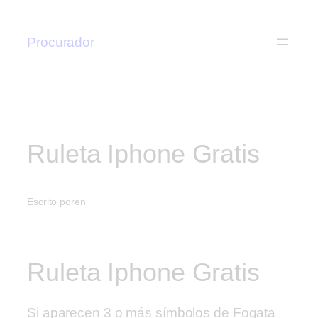
Saltar
al
Procurador
contenido
Ruleta Iphone Gratis
Escrito por
en
Ruleta Iphone Gratis
Si aparecen 3 o más símbolos de Fogata