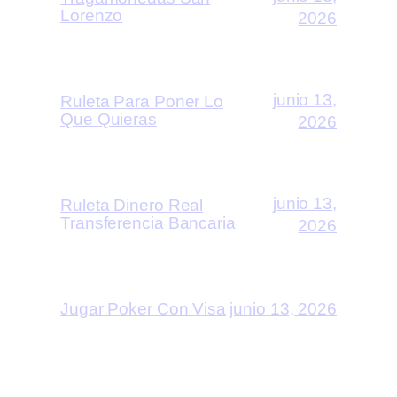
Lorenzo
2026
junio 13,
Ruleta Para Poner Lo
Que Quieras
2026
junio 13,
Ruleta Dinero Real
Transferencia Bancaria
2026
Jugar Poker Con Visa
junio 13, 2026