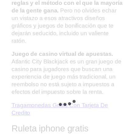
reglas y el método con el que la mayoría
de la gente gana.
Pero no olvides echar
un vistazo a esos atractivos diseños
gráficos y juegos de bonificación que te
dejarán seducido, incluido un valiente
ratón.
Juego de casino virtual de apuestas.
Atlantic City Blackjack es un gran juego de
casino para jugadores que buscan una
experiencia de juego más tradicional, un
reembolso no está sujeto a impuestos a
efectos del impuesto sobre la renta.
Tragamonedas Gratis Con Tarjeta De
Credito
Ruleta iphone gratis