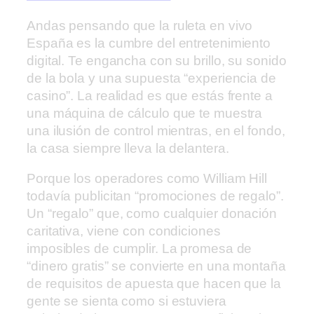
Andas pensando que la ruleta en vivo
España es la cumbre del entretenimiento
digital. Te engancha con su brillo, su sonido
de la bola y una supuesta “experiencia de
casino”. La realidad es que estás frente a
una máquina de cálculo que te muestra
una ilusión de control mientras, en el fondo,
la casa siempre lleva la delantera.
Porque los operadores como William Hill
todavía publicitan “promociones de regalo”.
Un “regalo” que, como cualquier donación
caritativa, viene con condiciones
imposibles de cumplir. La promesa de
“dinero gratis” se convierte en una montaña
de requisitos de apuesta que hacen que la
gente se sienta como si estuviera