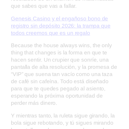
que sabes que vas a fallar.
Genesis Casino y el engañoso bono de
registro sin depósito 2026: la trampa que
todos creemos que es un regalo
Because the house always wins, the only
thing that changes is la forma en que te
hacen sentir. Un crupier que sonríe, una
pantalla de alta resolución, y la promesa de
“VIP” que suena tan vacío como una taza
de café sin cafeína. Todo está diseñado
para que te quedes pegado al asiento,
esperando la próxima oportunidad de
perder más dinero.
Y mientras tanto, la ruleta sigue girando, la
bola sigue rebotando, y tú sigues mirando