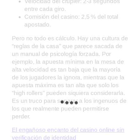
Velocidad del crupier: 2‑3 segundos
entre cada giro.
Comisión del casino: 2,5 % del total
apostado.
Pero no todo es cálculo. Hay una cultura de
“reglas de la casa” que parece sacada de
un manual de psicología forzada. Por
ejemplo, la apuesta mínima en la mesa de
alta velocidad es tan baja que la mayoría
de los jugadores la ignora, mientras que la
apuesta máxima es tan alta que solo los
“high rollers” pueden siquiera considerarla.
Es un truco para separar a los ingenuos de
los que realmente pueden permitirse
perder.
El engañoso encanto del casino online sin
verificación de identidad