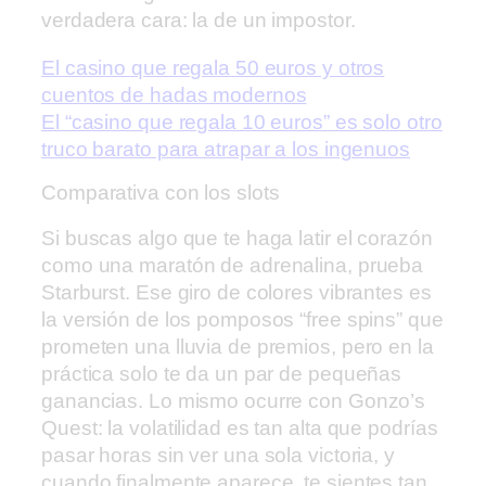
verdadera cara: la de un impostor.
El casino que regala 50 euros y otros
cuentos de hadas modernos
El “casino que regala 10 euros” es solo otro
truco barato para atrapar a los ingenuos
Comparativa con los slots
Si buscas algo que te haga latir el corazón
como una maratón de adrenalina, prueba
Starburst. Ese giro de colores vibrantes es
la versión de los pomposos “free spins” que
prometen una lluvia de premios, pero en la
práctica solo te da un par de pequeñas
ganancias. Lo mismo ocurre con Gonzo’s
Quest: la volatilidad es tan alta que podrías
pasar horas sin ver una sola victoria, y
cuando finalmente aparece, te sientes tan