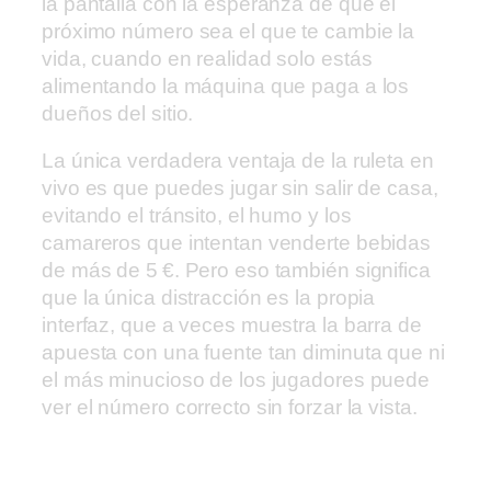
la pantalla con la esperanza de que el
próximo número sea el que te cambie la
vida, cuando en realidad solo estás
alimentando la máquina que paga a los
dueños del sitio.
La única verdadera ventaja de la ruleta en
vivo es que puedes jugar sin salir de casa,
evitando el tránsito, el humo y los
camareros que intentan venderte bebidas
de más de 5 €. Pero eso también significa
que la única distracción es la propia
interfaz, que a veces muestra la barra de
apuesta con una fuente tan diminuta que ni
el más minucioso de los jugadores puede
ver el número correcto sin forzar la vista.