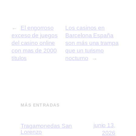
←
El engorroso
Los casinos en
exceso de juegos
Barcelona España
del casino online
son más una trampa
con mas de 2000
que un turismo
títulos
nocturno
→
MÁS ENTRADAS
junio 13,
Tragamonedas San
Lorenzo
2026