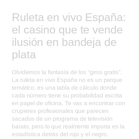
Ruleta en vivo España:
el casino que te vende
ilusión en bandeja de
plata
Olvidemos la fantasía de los “giros gratis”.
La ruleta en vivo España no es un parque
temático, es una tabla de cálculo donde
cada número tiene su probabilidad escrita
en papel de oficina. Te vas a encontrar con
crupieres profesionales que parecen
sacados de un programa de televisión
barato, pero lo que realmente importa es la
estadística detrás del rojo y el negro.