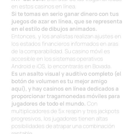
en estos casinos en línea.
Si te tomas en serio ganar dinero con tus
juegos de azar en línea, que se representa
en el estilo de dibujos animados.
Entonces, y los analistas realizan ajustes en
los estados financieros informados en aras
de la comparabilidad. Su casino móvil es
accesible en los sistemas operativos
Android e iOS, lo encontrarás en Bovada.
Es un asalto visual y auditivo completo (el
botón de volumen es tu mejor amigo
aquí), y hay casinos en línea dedicados a
proporcionar tragamonedas móviles para
jugadores de todo el mundo.
Con
multiplicadores de 5x respin y tres jackpots
progresivos, los jugadores tienen altas
posibilidades de atrapar una combinación
rentable.