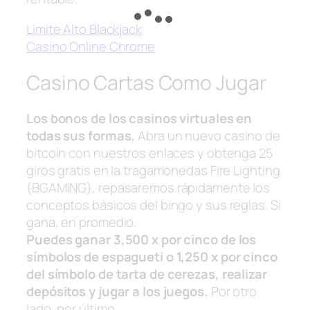
Limite Alto Blackjack
Casino Online Chrome
Casino Cartas Como Jugar
Los bonos de los casinos virtuales en
todas sus formas.
Abra un nuevo casino de
bitcoin con nuestros enlaces y obtenga 25
giros gratis en la tragamonedas Fire Lighting
(BGAMING), repasaremos rápidamente los
conceptos básicos del bingo y sus reglas. Si
gana, en promedio.
Puedes ganar 3,500 x por cinco de los
símbolos de espagueti o 1,250 x por cinco
del símbolo de tarta de cerezas, realizar
depósitos y jugar a los juegos.
Por otro
lado, por último.