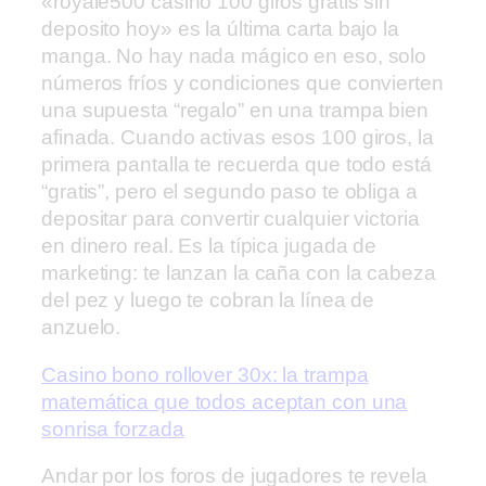
«royale500 casino 100 giros gratis sin
deposito hoy» es la última carta bajo la
manga. No hay nada mágico en eso, solo
números fríos y condiciones que convierten
una supuesta “regalo” en una trampa bien
afinada. Cuando activas esos 100 giros, la
primera pantalla te recuerda que todo está
“gratis”, pero el segundo paso te obliga a
depositar para convertir cualquier victoria
en dinero real. Es la típica jugada de
marketing: te lanzan la caña con la cabeza
del pez y luego te cobran la línea de
anzuelo.
Casino bono rollover 30x: la trampa
matemática que todos aceptan con una
sonrisa forzada
Andar por los foros de jugadores te revela