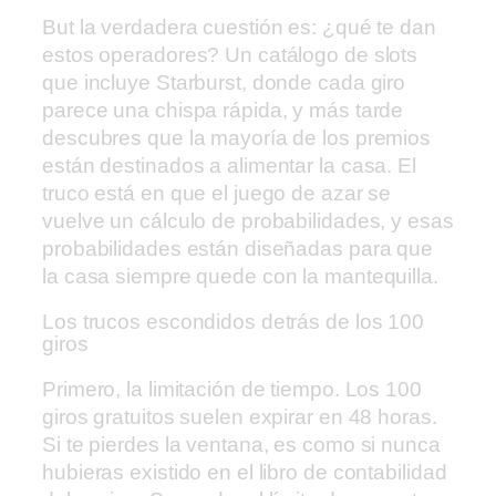
But la verdadera cuestión es: ¿qué te dan
estos operadores? Un catálogo de slots
que incluye Starburst, donde cada giro
parece una chispa rápida, y más tarde
descubres que la mayoría de los premios
están destinados a alimentar la casa. El
truco está en que el juego de azar se
vuelve un cálculo de probabilidades, y esas
probabilidades están diseñadas para que
la casa siempre quede con la mantequilla.
Los trucos escondidos detrás de los 100
giros
Primero, la limitación de tiempo. Los 100
giros gratuitos suelen expirar en 48 horas.
Si te pierdes la ventana, es como si nunca
hubieras existido en el libro de contabilidad