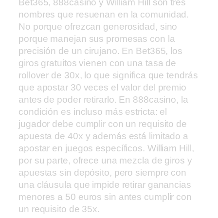
Bet365, 888casino y William Hill son tres
nombres que resuenan en la comunidad.
No porque ofrezcan generosidad, sino
porque manejan sus promesas con la
precisión de un cirujano. En Bet365, los
giros gratuitos vienen con una tasa de
rollover de 30x, lo que significa que tendrás
que apostar 30 veces el valor del premio
antes de poder retirarlo. En 888casino, la
condición es incluso más estricta: el
jugador debe cumplir con un requisito de
apuesta de 40x y además está limitado a
apostar en juegos específicos. William Hill,
por su parte, ofrece una mezcla de giros y
apuestas sin depósito, pero siempre con
una cláusula que impide retirar ganancias
menores a 50 euros sin antes cumplir con
un requisito de 35x.