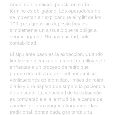
Andar con la mirada puesta en cada
término es obligatorio. Los operadores no
se molestan en explicar que el “gift” de los
100 giros gratis sin depósito hoy es
simplemente un anzuelo que te obliga a
seguir jugando. No hay caridad, solo
contabilidad.
El siguiente paso es la extracción. Cuando
finalmente alcanzas el umbral de rollover, te
enfrentas a un proceso de retiro que
parece una obra de arte del burocrático:
verificaciones de identidad, límites de retiro
diario y una espera que supera la paciencia
de un santo. La velocidad de la extracción
es comparable a la lentitud de la banda de
carretes de una máquina tragamonedas
tradicional, donde cada giro tarda una