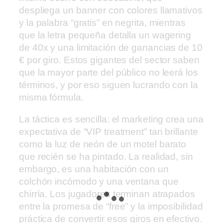
despliega un banner con colores llamativos
y la palabra “gratis” en negrita, mientras
que la letra pequeña detalla un wagering
de 40x y una limitación de ganancias de 10
€ por giro. Estos gigantes del sector saben
que la mayor parte del público no leerá los
términos, y por eso siguen lucrando con la
misma fórmula.
La táctica es sencilla: el marketing crea una
expectativa de “VIP treatment” tan brillante
como la luz de neón de un motel barato
que recién se ha pintado. La realidad, sin
embargo, es una habitación con un
colchón incómodo y una ventana que
chirría. Los jugadores terminan atrapados
entre la promesa de “free” y la imposibilidad
práctica de convertir esos giros en efectivo.