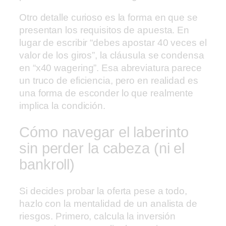
Otro detalle curioso es la forma en que se
presentan los requisitos de apuesta. En
lugar de escribir “debes apostar 40 veces el
valor de los giros”, la cláusula se condensa
en “x40 wagering”. Esa abreviatura parece
un truco de eficiencia, pero en realidad es
una forma de esconder lo que realmente
implica la condición.
Cómo navegar el laberinto
sin perder la cabeza (ni el
bankroll)
Si decides probar la oferta pese a todo,
hazlo con la mentalidad de un analista de
riesgos. Primero, calcula la inversión