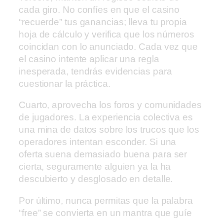
cada giro. No confíes en que el casino
“recuerde” tus ganancias; lleva tu propia
hoja de cálculo y verifica que los números
coincidan con lo anunciado. Cada vez que
el casino intente aplicar una regla
inesperada, tendrás evidencias para
cuestionar la práctica.
Cuarto, aprovecha los foros y comunidades
de jugadores. La experiencia colectiva es
una mina de datos sobre los trucos que los
operadores intentan esconder. Si una
oferta suena demasiado buena para ser
cierta, seguramente alguien ya la ha
descubierto y desglosado en detalle.
Por último, nunca permitas que la palabra
“free” se convierta en un mantra que guíe