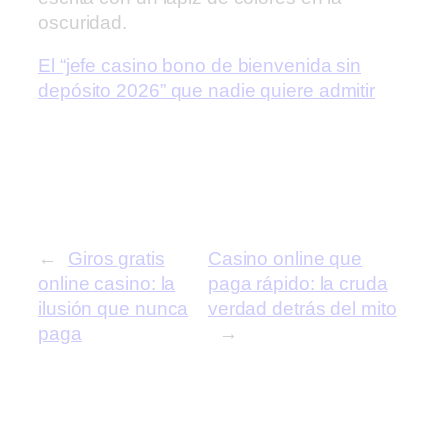
oscuridad.
El “jefe casino bono de bienvenida sin
depósito 2026” que nadie quiere admitir
←
Giros gratis
Casino online que
online casino: la
paga rápido: la cruda
ilusión que nunca
verdad detrás del mito
paga
→