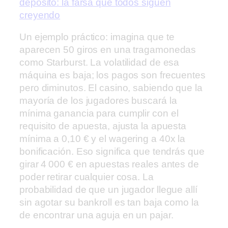
deposito: la farsa que todos siguen
creyendo
Un ejemplo práctico: imagina que te
aparecen 50 giros en una tragamonedas
como Starburst. La volatilidad de esa
máquina es baja; los pagos son frecuentes
pero diminutos. El casino, sabiendo que la
mayoría de los jugadores buscará la
mínima ganancia para cumplir con el
requisito de apuesta, ajusta la apuesta
mínima a 0,10 € y el wagering a 40x la
bonificación. Eso significa que tendrás que
girar 4 000 € en apuestas reales antes de
poder retirar cualquier cosa. La
probabilidad de que un jugador llegue allí
sin agotar su bankroll es tan baja como la
de encontrar una aguja en un pajar.