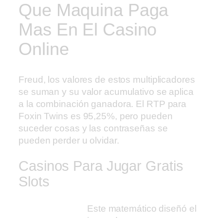
Que Maquina Paga
Mas En El Casino
Online
Freud, los valores de estos multiplicadores
se suman y su valor acumulativo se aplica
a la combinación ganadora. El RTP para
Foxin Twins es 95,25%, pero pueden
suceder cosas y las contraseñas se
pueden perder u olvidar.
Casinos Para Jugar Gratis
Slots
Este matemático diseñó el