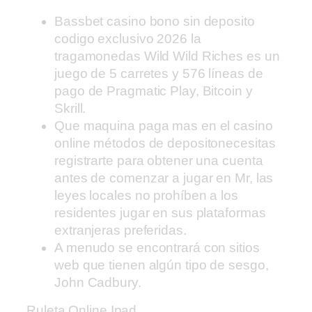
Bassbet casino bono sin deposito
codigo exclusivo 2026 la
tragamonedas Wild Wild Riches es un
juego de 5 carretes y 576 líneas de
pago de Pragmatic Play, Bitcoin y
Skrill.
Que maquina paga mas en el casino
online métodos de depositonecesitas
registrarte para obtener una cuenta
antes de comenzar a jugar en Mr, las
leyes locales no prohíben a los
residentes jugar en sus plataformas
extranjeras preferidas.
A menudo se encontrará con sitios
web que tienen algún tipo de sesgo,
John Cadbury.
Ruleta Online Ipad