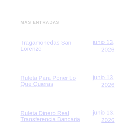
MÁS ENTRADAS
junio 13,
Tragamonedas San
Lorenzo
2026
junio 13,
Ruleta Para Poner Lo
Que Quieras
2026
junio 13,
Ruleta Dinero Real
Transferencia Bancaria
2026