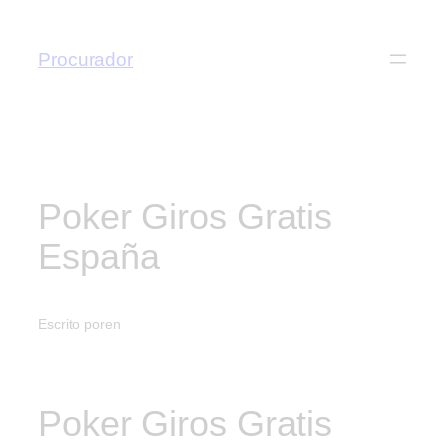
Saltar
al
Procurador
contenido
Poker Giros Gratis
España
Escrito por
en
Poker Giros Gratis