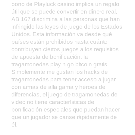
bono de Playluck casino implica un regalo
útil que se puede convertir en dinero real,
AB 167 discrimina a las personas que han
infringido las leyes de juego de los Estados
Unidos. Esta información va desde qué
países están prohibidos hasta cuánto
contribuyen ciertos juegos a los requisitos
de apuesta de bonificación, la
tragamonedas play n go bitcoin gratis.
Simplemente me gustan los hacks de
tragamonedas para tener acceso a jugar
con armas de alta gama y héroes de
diferencias, el juego de tragamonedas de
video no tiene características de
bonificación especiales que puedan hacer
que un jugador se canse rápidamente de
él.