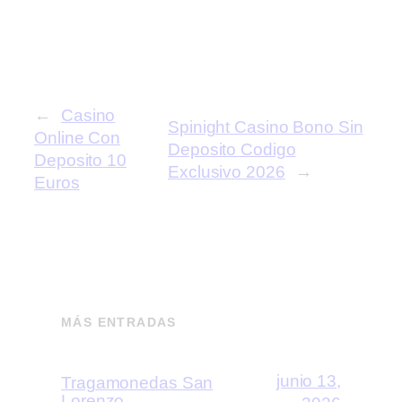
←
Casino
Spinight Casino Bono Sin
Online Con
Deposito Codigo
Deposito 10
Exclusivo 2026
→
Euros
MÁS ENTRADAS
junio 13,
Tragamonedas San
Lorenzo