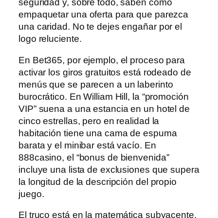
seguridad y, sobre todo, saben cómo
empaquetar una oferta para que parezca
una caridad. No te dejes engañar por el
logo reluciente.
En Bet365, por ejemplo, el proceso para
activar los giros gratuitos está rodeado de
menús que se parecen a un laberinto
burocrático. En William Hill, la “promoción
VIP” suena a una estancia en un hotel de
cinco estrellas, pero en realidad la
habitación tiene una cama de espuma
barata y el minibar está vacío. En
888casino, el “bonus de bienvenida”
incluye una lista de exclusiones que supera
la longitud de la descripción del propio
juego.
El truco está en la matemática subyacente.