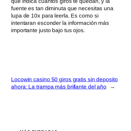
que indica cuántos giros te quedan, y la
fuente es tan diminuta que necesitas una
lupa de 10x para leerla. Es como si
intentaran esconder la información más
importante justo bajo tus ojos.
Locowin casino 50 giros gratis sin deposito
ahora: La trampa más brillante del año
→