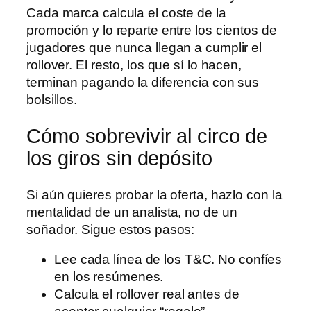
Cada marca calcula el coste de la
promoción y lo reparte entre los cientos de
jugadores que nunca llegan a cumplir el
rollover. El resto, los que sí lo hacen,
terminan pagando la diferencia con sus
bolsillos.
Cómo sobrevivir al circo de
los giros sin depósito
Si aún quieres probar la oferta, hazlo con la
mentalidad de un analista, no de un
soñador. Sigue estos pasos:
Lee cada línea de los T&C. No confíes
en los resúmenes.
Calcula el rollover real antes de